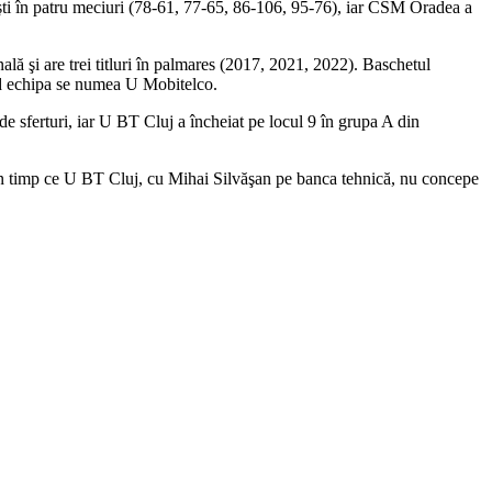
eşti în patru meciuri (78-61, 77-65, 86-106, 95-76), iar CSM Oradea a
ală şi are trei titluri în palmares (2017, 2021, 2022). Baschetul
când echipa se numea U Mobitelco.
 sferturi, iar U BT Cluj a încheiat pe locul 9 în grupa A din
, în timp ce U BT Cluj, cu Mihai Silvăşan pe banca tehnică, nu concepe