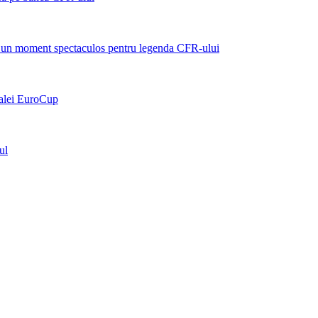
ște un moment spectaculos pentru legenda CFR-ului
nalei EuroCup
ul