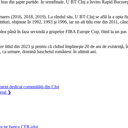
ai bun din şapte partide. În semifinale, U BT Cluj a învins Rapid Bucur
lmares (2016, 2018, 2019). La rândul său, U BT Cluj se află la a opta fin
i titluri, obţinute în 1992, 1993 şi 1996, iar un alt titlu este din 2011, 
ea până în faza secundă a grupelor FIBA Europe Cup, fiind la un pas de
e titlul din 2023 şi pentru că clubul împlineşte 20 de ani de existenţă
şi, ca urmare, domină baschetul românesc în ultimii ani.
ment dedicat comunității din Cluj
eral
❯
ea pe banca CFR-ului