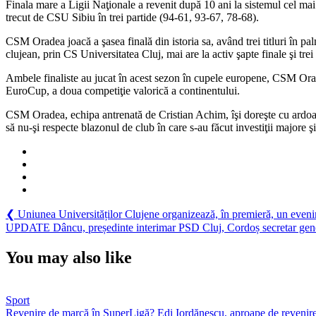
Finala mare a Ligii Naţionale a revenit după 10 ani la sistemul cel m
finala
trecut de CSU Sibiu în trei partide (94-61, 93-67, 78-68).
Ligii
Naţionale
CSM Oradea joacă a şasea finală din istoria sa, având trei titluri în pa
clujean, prin CS Universitatea Cluj, mai are la activ şapte finale şi tre
Ambele finaliste au jucat în acest sezon în cupele europene, CSM Orad
EuroCup, a doua competiţie valorică a continentului.
CSM Oradea, echipa antrenată de Cristian Achim, îşi doreşte cu ardoar
să nu-şi respecte blazonul de club în care s-au făcut investiţii majore 
Navigare
Previous
❮
Uniunea Universităților Clujene organizează, în premieră, un eveni
Post:
Next
UPDATE Dâncu, președinte interimar PSD Cluj, Cordoș secretar gen
în
Post:
articole
You may also like
Sport
Revenire de marcă în SuperLigă? Edi Iordănescu, aproape de revenir