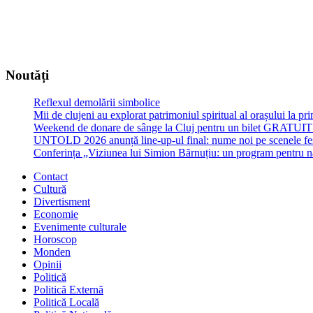
Noutăți
Reflexul demolării simbolice
Mii de clujeni au explorat patrimoniul spiritual al orașului la p
Weekend de donare de sânge la Cluj pentru un bilet GRATU
UNTOLD 2026 anunță line-up-ul final: nume noi pe scenele fe
Conferința „Viziunea lui Simion Bărnuțiu: un program pentru 
Contact
Cultură
Divertisment
Economie
Evenimente culturale
Horoscop
Monden
Opinii
Politică
Politică Externă
Politică Locală