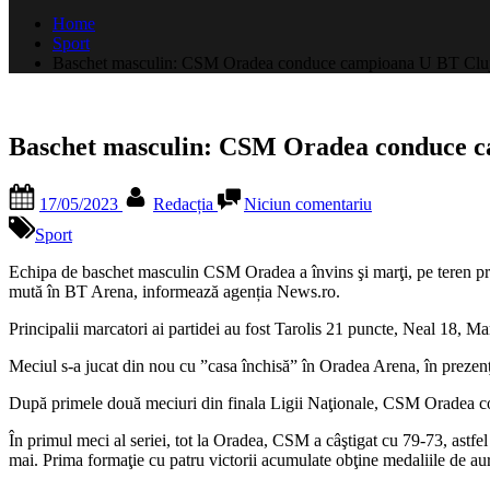
după:
Home
Sport
Baschet masculin: CSM Oradea conduce campioana U BT Cluj cu 
Baschet masculin: CSM Oradea conduce cam
Posted
By
la
17/05/2023
Redacția
Niciun comentariu
on
Baschet
masculin:
Sport
CSM
Oradea
Echipa de baschet masculin CSM Oradea a învins şi marţi, pe teren pro
conduce
mută în BT Arena, informează agenția News.ro.
campioana
Principalii marcatori ai partidei au fost Tarolis 21 puncte, Neal 18,
U
BT
Meciul s-a jucat din nou cu ”casa închisă” în Oradea Arena, în prezenţ
Cluj
cu
După primele două meciuri din finala Ligii Naţionale, CSM Oradea co
2-
0
În primul meci al seriei, tot la Oradea, CSM a câştigat cu 79-73, astfe
la
mai. Prima formaţie cu patru victorii acumulate obţine medaliile de aur
general
în