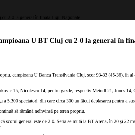
2-0 la general în finala Ligii Naţionale
pioana U BT Cluj cu 2-0 la general în fina
priu, campioana U Banca Transilvania Cluj, scor 93-83 (45-36), în al do
 Markovic 15, Nicolescu 14, pentru gazde, respectiv Meindl 21, Jones 14,
a a 5.300 spectatori, din care circa 300 au făcut deplasarea pentru a su
ntinuă să rămână neînvinsă pe teren propriu.
l că scorul general este de 2-0. Seria se mută la BT Arena, în 20 şi 22 ma
.