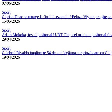
07/06/2026
Sport
Ciprian Deac se retrage la finalul sezonului! Peluza Vișinie pregăte
15/05/2026
Sport
Adam Mokoka, fostul jucător al U-BT Cluj, cel mai bun jucător al fi
29/04/2026
Sport
Celebrul Rivaldo împlinește 54 de ani: legătura surprinzătoare cu Cluj
19/04/2026