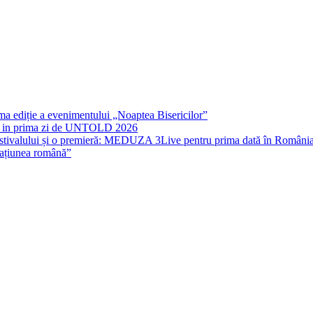
rima ediție a evenimentului „Noaptea Bisericilor”
IT in prima zi de UNTOLD 2026
stivalului și o premieră: MEDUZA 3Live pentru prima dată în Români
națiunea română”