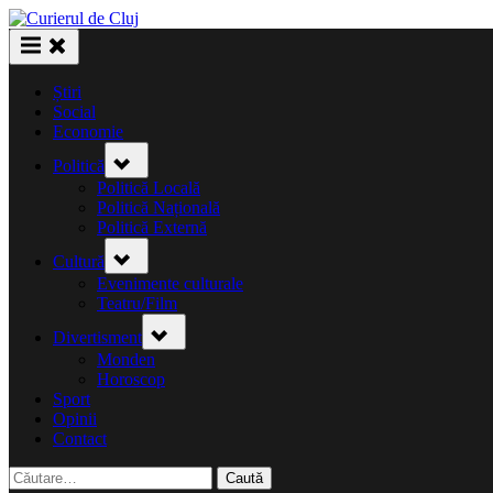
Skip
to
content
Știri
Social
Economie
Toggle
Politică
sub-
menu
Politică Locală
Politică Națională
Politică Externă
Toggle
Cultură
sub-
menu
Evenimente culturale
Teatru/Film
Toggle
Divertisment
sub-
menu
Monden
Horoscop
Sport
Opinii
Contact
Caută