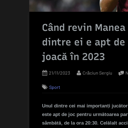
Când revin Manea ș
dintre ei e apt de
joacă în 2023
Posted
By
21/11/2023
Crăciun Sergiu
N
on
Sport
Unul dintre cei mai importanți jucător
este apt de joc pentru următoarea pa
sâmbătă, de la ora 20:30. Celălalt acci