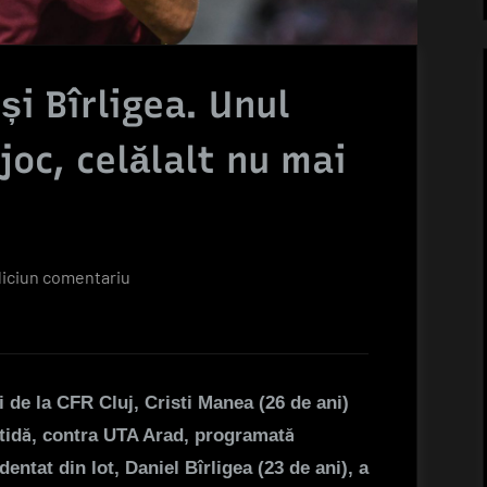
i Bîrligea. Unul
 joc, celălalt nu mai
la
iciun comentariu
Când
revin
Manea
și
i de la CFR Cluj, Cristi Manea (26 de ani)
Bîrligea.
rtidă, contra UTA Arad, programată
Unul
dentat din lot, Daniel Bîrligea (23 de ani), a
dintre