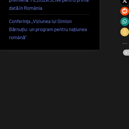
dată în România
Conferința „Viziunea lui Simion
Bărnuțiu: un program pentru națiunea
română”