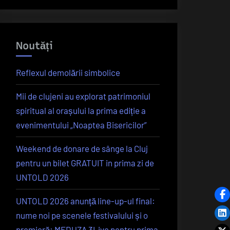
Noutăți
Reflexul demolării simbolice
Mii de clujeni au explorat patrimoniul
spiritual al orașului la prima ediție a
evenimentului „Noaptea Bisericilor”
Weekend de donare de sânge la Cluj
pentru un bilet GRATUIT in prima zi de
UNTOLD 2026
UNTOLD 2026 anunță line-up-ul final:
nume noi pe scenele festivalului și o
premieră: MEDUZA 3Live pentru prima