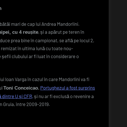
n
bătăi mari de cap lui Andrea Mandorlini.
, și a apărut pe teren în
ipei, cu 4 reușite
duce prea bine în campionat, se află pe locul 2,
u remizat în ultima lună cu toate nou-
efii clubului ar fi luat în considerare o
ului Ioan Varga în cazul în care Mandorlini va fi
ui
Portughezul a fost surprins
Toni Conceicao.
ă dintre U și CFR,
și nu ar fi exclusă o revenire a
în Gruia, între 2009-2019.