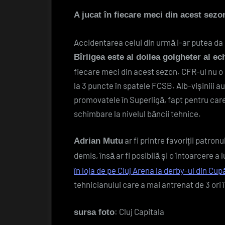
A jucat în fiecare meci din acest sezo
Accidentarea celui din urmă i-ar putea da 
Bîrligea este al doilea golgheter al ech
fiecare meci din acest sezon. CFR-ul nu o 
la 3 puncte în spatele FCSB. Alb-vișiniii a
promovatele în Superligă, fapt pentru care ș
schimbare la nivelul băncii tehnice.
ar fi printre favoriții patron
Adrian Mutu
demis, însă ar fi posibilă și o întoarcere a l
în loja de pe Cluj Arena la derby-ul din Cup
tehnicianului care a mai antrenat de 3 ori 
: Cluj Capitala
sursa foto