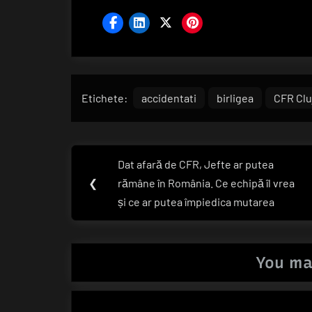
Etichete:
accidentati
birligea
CFR Clu
Navigare
Dat afară de CFR, Jefte ar putea
Previous
în
❮
rămâne în România. Ce echipă îl vrea
Post:
și ce ar putea împiedica mutarea
articole
You ma