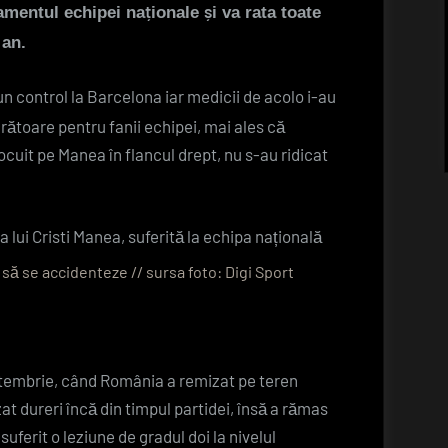
mentul echipei naționale și va rata toate
ei
 an.
e
apt
un control la Barcelona iar medicii de acolo i-au
de
ătoare pentru fanii echipei, mai ales că
joc,
nlocuit pe Manea în flancul drept, nu s-au ridicat
celălalt
nu
mai
joacă
în
 să se accidenteze // sursa foto: Digi Sport
2023
ptembrie, când România a remizat pe teren
at dureri încă din timpul partidei, însă a rămas
suferit o leziune de gradul doi la nivelul