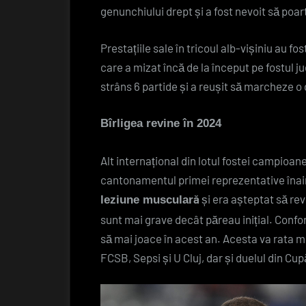
genunchiului drept și a fost nevoit să poar
Prestațiile sale în tricoul alb-vișiniu au f
care a mizat încă de la început pe fostul ju
strâns 6 partide și a reușit să marcheze o d
Bîrligea revine în 2024
Alt internațional din lotul fostei campioane
cantonamentul primei reprezentative înainte
și era așteptat să rev
leziune musculară
sunt mai grave decât păreau inițial. Confo
să mai joace în acest an. Acesta va rata 
FCSB, Sepsi și U Cluj, dar și duelul din Cup