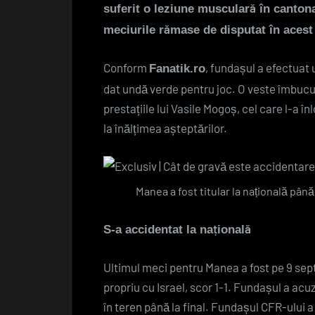
suferit o leziune musculară în cantona
meciurile rămase de disputat în acest
Conform
, fundașul a efectuat 
Fanatik.ro
dat undă verde pentru joc. O veste îmbucur
prestațiile lui Vasile Mogoș, cel care l-a î
la înălțimea așteptărilor.
Manea a fost titular la națională până
S-a accidentat la națională
Ultimul meci pentru Manea a fost pe 9 se
propriu cu Israel, scor 1-1. Fundașul a acuz
în teren până la final. Fundașul CFR-ului a 