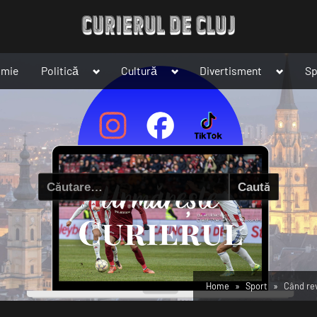
Toggle
Toggle
Toggle
omie
Politică
Cultură
Divertisment
Sp
sub-
sub-
sub-
menu
menu
menu
Caută
după:
Home
Sport
Când rev