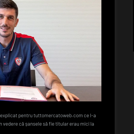
e
situația
sa
la
Cagliari
l a explicat pentru tuttomercatoweb.com ce l-a
n vedere că șansele să fie titular erau mici la