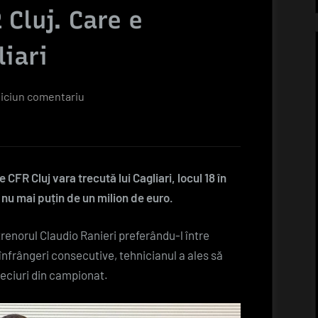
 Cluj. Care e
liari
la
iciun comentariu
Simone
Scuffet,
prima
reacție
CFR Cluj vara trecută lui Cagliari, locul 18 în
după
t nu mai puțin de un milion de euro.
plecarea
de
trenorul Claudio Ranieri preferându-l între
la
înfrângeri consecutive, tehnicianul a ales să
CFR
meciuri din campionat.
Cluj.
Care