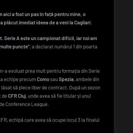
 aici a fost un pas în față pentru mine, o
a plăcut imediat ideea de a veni la Cagliari.
t. Serie A este un campionat dificil, iar noi am
 multe puncte”
, a declarat numărul 1 din poarta
ă n-a evoluat prea mult pentru formația din Serie
 la echipe precum
Como
sau
Spezia
, ambele din
t lăsat să plece liber de contract. După un sezon
at de
CFR Cluj
, unde avea să fie titular și unul
tă de Conference League.
FR, echipă care avea să ocupe locul 3 la finalul