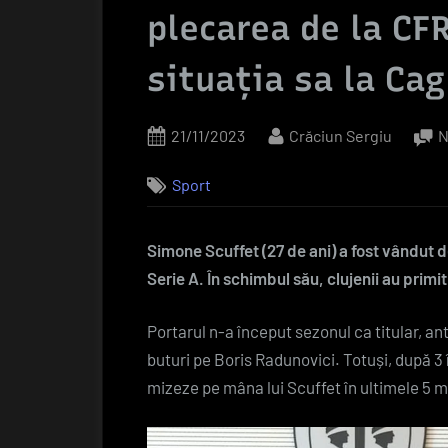
plecarea de la CFR
situația sa la Cag
Posted
By
21/11/2023
Crăciun Sergiu
N
on
Sport
Simone Scuffet (27 de ani) a fost vândut de 
Serie A. În schimbul său, clujenii au primi
Portarul n-a început sezonul ca titular, an
buturi pe Boris Radunovici. Totuși, după 3 
mizeze pe mâna lui Scuffet în ultimele 5 