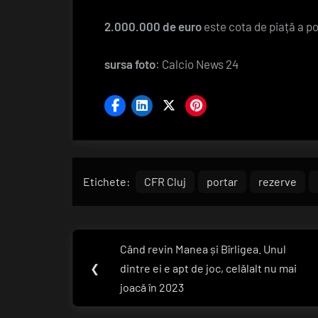
2.000.000 de euro
este cota de piață a p
sursa foto
: Calcio News 24
Etichete:
CFR Cluj
portar
rezerve
Navigare
Când revin Manea și Bîrligea. Unul
Previous
în
❮
dintre ei e apt de joc, celălalt nu mai
Post:
joacă în 2023
articole