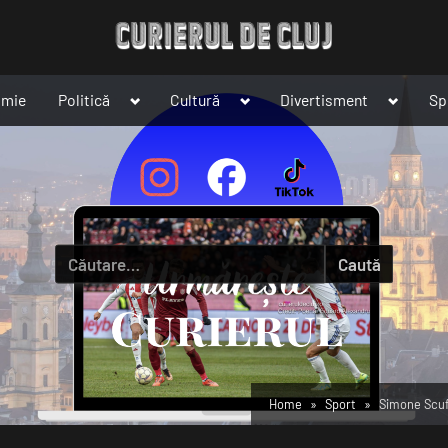
Toggle
Toggle
Toggle
omie
Politică
Cultură
Divertisment
Sp
sub-
sub-
sub-
menu
menu
menu
Caută
după:
Home
Sport
Simone Scuff