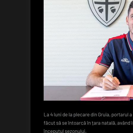
La 4 luni de la plecare din Gruia, portaru
făcut să se întoarcă în țara natală, având î
începutul sezonului.