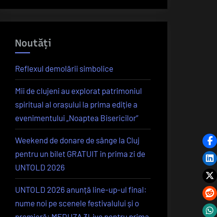
Noutăți
Reflexul demolării simbolice
Mii de clujeni au explorat patrimoniul
spiritual al orașului la prima ediție a
evenimentului „Noaptea Bisericilor”
Weekend de donare de sânge la Cluj
pentru un bilet GRATUIT in prima zi de
UNTOLD 2026
UNTOLD 2026 anunță line-up-ul final:
nume noi pe scenele festivalului și o
premieră: MEDUZA 3Live pentru prima