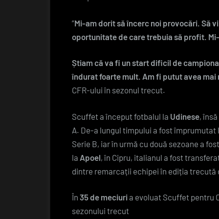
”
Mi-am dorit să încerc noi provocări. Să vin
oportunitate de care trebuia să profit. Mi-
Știam că va fi un start dificil de campiona
îndurat foarte mult. Am fi putut avea mai
CFR-ului în sezonul trecut.
Scuffet a început fotbalul la
Udinese
, îns
A. De-a lungul timpului a fost împrumutat
Serie B, iar în urmă cu două sezoane a fos
la
Apoel
, în Cipru, italianul a fost transfer
dintre remarcații echipei în ediția trecu
În
35 de meciuri
a evoluat Scuffet pentru C
sezonului trecut