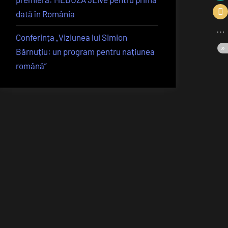
dată în România
Conferința „Viziunea lui Simion
Bărnuțiu: un program pentru națiunea
română”