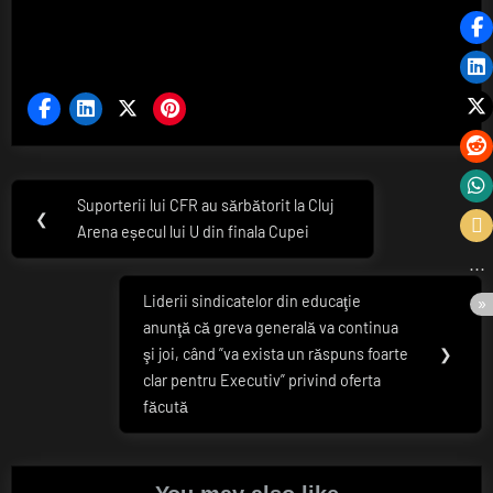
Navigare
Suporterii lui CFR au sărbătorit la Cluj
Previous
❮
în
Arena eșecul lui U din finala Cupei
Post:
articole
Liderii sindicatelor din educaţie
Next
anunţă că greva generală va continua
Post:
şi joi, când ”va exista un răspuns foarte
❯
clar pentru Executiv” privind oferta
făcută