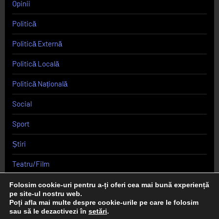
Opinii
Politică
Politică Externă
Politică Locală
Politică Națională
Social
Sport
Știri
Teatru/Film
Uncategorized
Folosim cookie-uri pentru a-ți oferi cea mai bună experiență
pe site-ul nostru web.
Poți afla mai multe despre cookie-urile pe care le folosim
sau să le dezactivezi în
setări
.