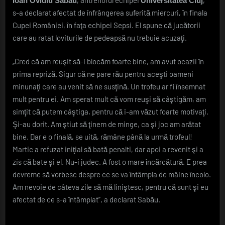
Ioan Ovidiu Sabău
Universitatea Cluj
Sabău:
s-a declarat afectat de înfrângerea suferită miercuri, în finala
Martic
a
Cupei României, în faţa echipei Sepsi. El spune că jucătorii
refuzat
care au ratat loviturile de pedeapsă nu trebuie acuzaţi.
iniţial
să
„Cred că am reuşit să-i blocăm foarte bine, am avut ocazii în
bată
prima repriză. Sigur că ne pare rău pentru aceşti oameni
penalti,
minunaţi care au venit să ne susţină. Un trofeu ar fi însemnat
dar
apoi
mult pentru ei. Am sperat mult că vom reuşi să câştigăm, am
a
simţit că putem câştiga, pentru că i-am văzut foarte motivaţi.
revenit
Şi-au dorit. Am ştiut să ţinem de minge, ca şi joc am arătat
şi
bine. Dar e o finală, se uită, rămâne până la urmă trofeul!
a
Martic a refuzat iniţial să bată penalti, dar apoi a revenit şi a
zis
că
zis că bate şi el. Nu-i judec. A fost o mare încărcătură. E prea
bate
devreme să vorbesc despre ce se va întâmpla de mâine încolo.
şi
Am nevoie de câteva zile să mă liniştesc, pentru că sunt şi eu
el
afectat de ce s-a întâmplat”, a declarat Sabău.