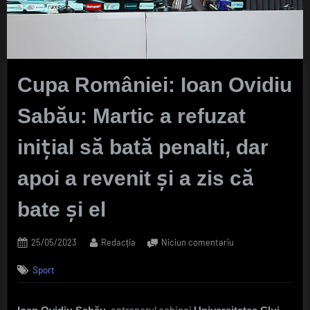
Cupa României: Ioan Ovidiu
Sabău: Martic a refuzat
iniţial să bată penalti, dar
apoi a revenit şi a zis că
bate şi el
Posted
By
la
25/05/2023
Redacția
Niciun comentariu
on
Cupa
Sport
României:
Ioan
Ovidiu
, antrenorul echipei
,