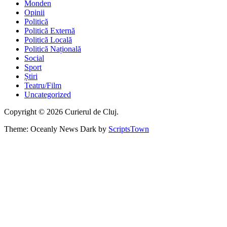
Monden
Opinii
Politică
Politică Externă
Politică Locală
Politică Națională
Social
Sport
Știri
Teatru/Film
Uncategorized
Copyright © 2026 Curierul de Cluj.
Theme: Oceanly News Dark by
ScriptsTown