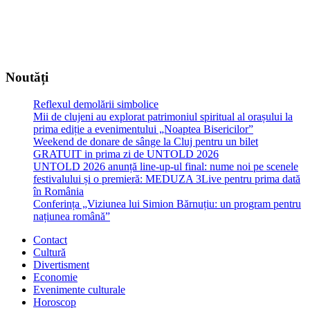
Noutăți
Reflexul demolării simbolice
Mii de clujeni au explorat patrimoniul spiritual al orașului la
prima ediție a evenimentului „Noaptea Bisericilor”
Weekend de donare de sânge la Cluj pentru un bilet
GRATUIT in prima zi de UNTOLD 2026
UNTOLD 2026 anunță line-up-ul final: nume noi pe scenele
festivalului și o premieră: MEDUZA 3Live pentru prima dată
în România
Conferința „Viziunea lui Simion Bărnuțiu: un program pentru
națiunea română”
Contact
Cultură
Divertisment
Economie
Evenimente culturale
Horoscop