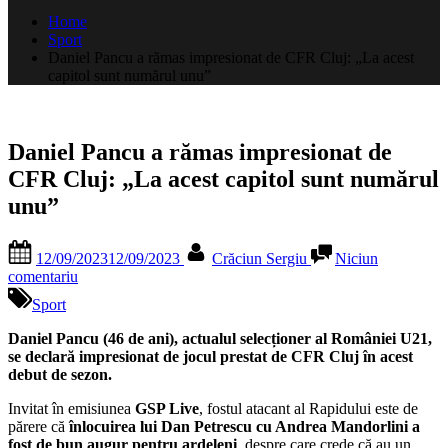
după:
Home
Sport
Daniel Pancu a rămas impresionat de CFR Cluj: „La acest
capitol sunt numărul unu”
Daniel Pancu a rămas impresionat de
CFR Cluj: „La acest capitol sunt numărul
unu”
Posted
By
12/09/2023
12/09/2023
Crăciun Sergiu
Niciun
on
la
comentariu
Daniel
Sport
Pancu
a
Daniel Pancu (46 de ani), actualul selecționer al României U21,
rămas
se declară impresionat de jocul prestat de CFR Cluj în acest
impresionat
debut de sezon.
de
CFR
Invitat în emisiunea
GSP Live
, fostul atacant al Rapidului este de
Cluj:
părere că
înlocuirea lui Dan Petrescu cu Andrea Mandorlini a
„La
fost de bun augur pentru ardeleni
, despre care crede că au un