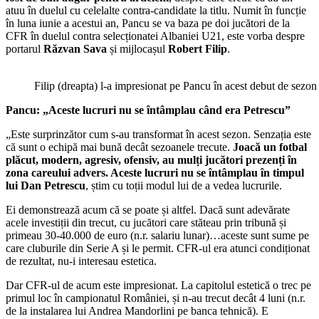
acest
atuu în duelul cu celelalte contra-candidate la titlu. Numit în funcție
capitol
în luna iunie a acestui an, Pancu se va baza pe doi jucători de la
sunt
CFR în duelul contra selecționatei Albaniei U21, este vorba despre
numărul
portarul
Răzvan Sava
și mijlocașul
Robert Filip
.
unu”
Filip (dreapta) l-a impresionat pe Pancu în acest debut de sezon 
Pancu: „Aceste lucruri nu se întâmplau când era Petrescu”
„Este surprinzător cum s-au transformat în acest sezon. Senzația este
că sunt o echipă mai bună decât sezoanele trecute.
Joacă un fotbal
plăcut, modern, agresiv, ofensiv, au mulți jucători prezenți în
zona careului advers. Aceste lucruri nu se întâmplau în timpul
lui Dan Petrescu
, știm cu toții modul lui de a vedea lucrurile.
Ei demonstrează acum că se poate și altfel. Dacă sunt adevărate
acele investiții din trecut, cu jucători care stăteau prin tribună și
primeau 30-40.000 de euro (n.r. salariu lunar)…aceste sunt sume pe
care cluburile din Serie A și le permit. CFR-ul era atunci condiționat
de rezultat, nu-i interesau estetica.
Dar CFR-ul de acum este impresionat. La capitolul estetică o trec pe
primul loc în campionatul României, și n-au trecut decât 4 luni (n.r.
de la instalarea lui Andrea Mandorlini pe banca tehnică). E