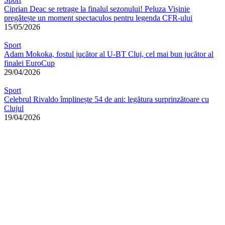
Ciprian Deac se retrage la finalul sezonului! Peluza Vișinie
pregătește un moment spectaculos pentru legenda CFR-ului
15/05/2026
Sport
Adam Mokoka, fostul jucător al U-BT Cluj, cel mai bun jucător al
finalei EuroCup
29/04/2026
Sport
Celebrul Rivaldo împlinește 54 de ani: legătura surprinzătoare cu
Clujul
19/04/2026