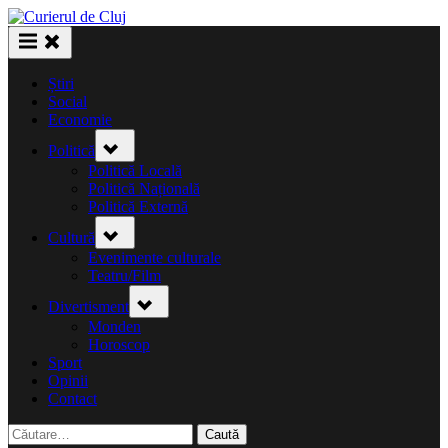
Skip
to
content
Știri
Social
Economie
Toggle
Politică
sub-
menu
Politică Locală
Politică Națională
Politică Externă
Toggle
Cultură
sub-
menu
Evenimente culturale
Teatru/Film
Toggle
Divertisment
sub-
menu
Monden
Horoscop
Sport
Opinii
Contact
Caută