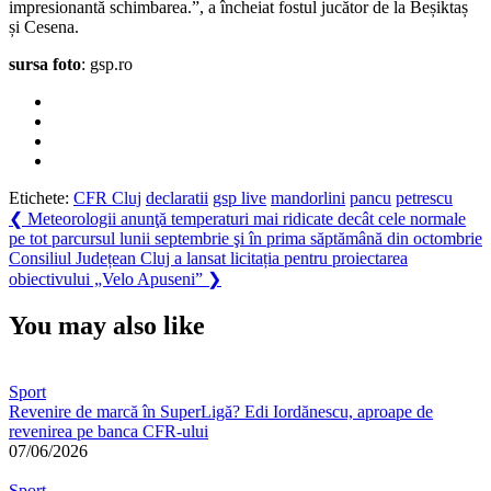
impresionantă schimbarea.”, a încheiat fostul jucător de la Beșiktaș
și Cesena.
sursa foto
: gsp.ro
Etichete:
CFR Cluj
declaratii
gsp live
mandorlini
pancu
petrescu
Navigare
Previous
❮
Meteorologii anunţă temperaturi mai ridicate decât cele normale
Post:
pe tot parcursul lunii septembrie şi în prima săptămână din octombrie
în
Next
Consiliul Județean Cluj a lansat licitația pentru proiectarea
articole
Post:
obiectivului „Velo Apuseni”
❯
You may also like
Sport
Revenire de marcă în SuperLigă? Edi Iordănescu, aproape de
revenirea pe banca CFR-ului
07/06/2026
Sport