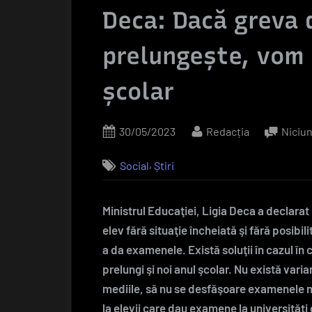
Deca: Dacă greva 
prelungeşte, vom 
şcolar
Posted
By
30/05/2023
Redacția
Niciu
on
,
Social
Știri
Ministrul Educaţiei, Ligia Deca a declarat 
elev fără situaţie încheiată şi fără posibilit
a da examenele. Există soluţii în cazul î
prelungi şi noi anul şcolar. Nu există varia
mediile, să nu se desfăşoare examenele naţ
la elevii care dau examene la universităţi 