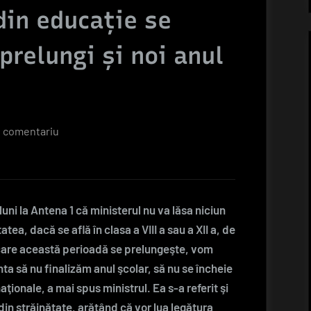
din educaţie se
prelungi şi noi anul
la
n comentariu
Deca:
Dacă
greva
din
luni la Antena 1 că ministerul nu va lăsa niciun
educaţie
atea, dacă se află în clasa a VIII a sau a XII a, de
se
n care această perioadă se prelungeşte, vom
prelungeşte,
nta să nu finalizăm anul şcolar, să nu se încheie
vom
ionale, a mai spus ministrul. Ea s-a referit şi
prelungi
din străinătate, arătând că vor lua legătura