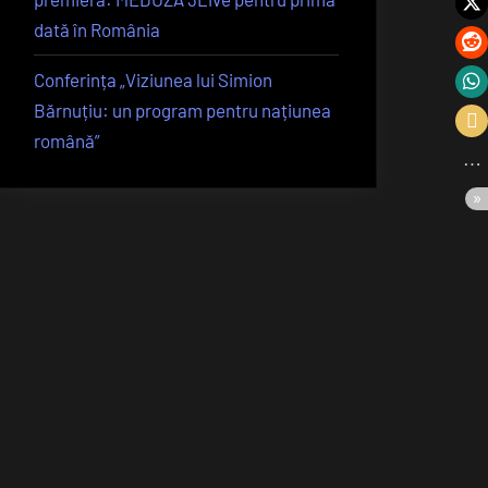
dată în România
Conferința „Viziunea lui Simion
Bărnuțiu: un program pentru națiunea
română”