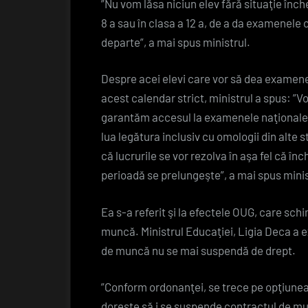
”Nu vom lăsa niciun elev fără situaţie înche
8 a sau în clasa a 12 a, de a da examenele
departe”, a mai spus ministrul.
Despre acei elevi care vor să dea examene 
acest calendar strict, ministrul a spus: ”V
garantăm accesul la examenele naţionale. 
lua legătura inclusiv cu omologii din alte s
că lucrurile se vor rezolva în aşa fel că în
perioadă se prelungeşte”, a mai spus minis
Ea s-a referit şi la efectele OUG, care sc
muncă. Ministrul Educaţiei, Ligia Deca a e
de muncă nu se mai suspendă de drept.
”Conform ordonanţei, se trece pe opţiunea
doreşte să i se suspende contractul de mu