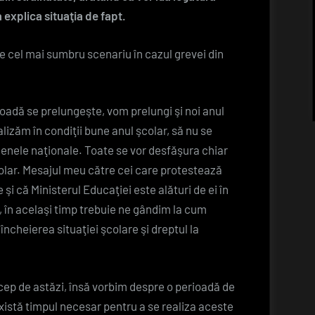
şi
a explica situaţia de fapt.
noi
anul
te cel mai sumbru scenariu în cazul grevei din
şcolar
rioadă se prelungeşte, vom prelungi şi noi anul
alizăm în condiţii bune anul şcolar, să nu se
enele naţionale. Toate se vor desfăşura chiar
olar. Mesajul meu către cei care protestează
şi că Ministerul Educaţiei este alături de ei în
ă, în acelaşi timp trebuie ne gândim la cum
cheierea situaţiei şcolare şi dreptul la
cep de astăzi, însă vorbim despre o perioadă de
Există timpul necesar pentru a se realiza aceste