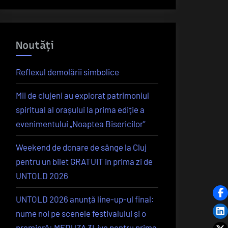
Noutăți
Reflexul demolării simbolice
Mii de clujeni au explorat patrimoniul
spiritual al orașului la prima ediție a
evenimentului „Noaptea Bisericilor”
Weekend de donare de sânge la Cluj
pentru un bilet GRATUIT in prima zi de
UNTOLD 2026
UNTOLD 2026 anunță line-up-ul final:
nume noi pe scenele festivalului și o
premieră: MEDUZA 3Live pentru prima