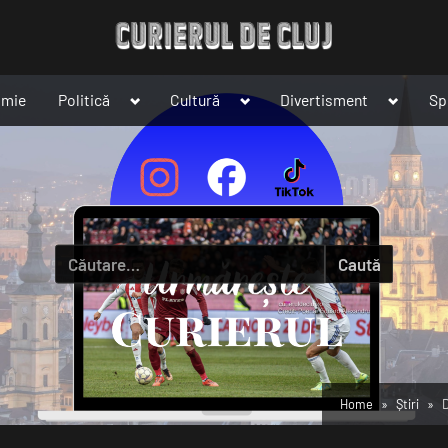
Toggle
Toggle
Toggle
omie
Politică
Cultură
Divertisment
Sp
sub-
sub-
sub-
menu
menu
menu
Caută
după:
Home
Știri
D