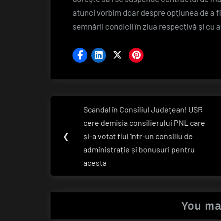
atunci vorbim doar despre opţiunea de a fi
semnării condicii în ziua respectivă şi cu a
Navigare
Scandal în Consiliul Județean! USR
Previous
în
cere demisia consilierului PNL care
Post:
❮
și-a votat fiul într-un consiliu de
articole
administrație și bonusuri pentru
acesta
You ma