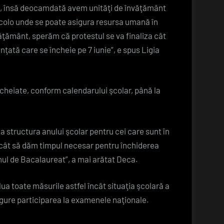
ngi, însă deocamdată avem unităţi de învăţământ
acolo unde se poate asigura resursa umană în
văţământ, sperăm că protestul se va finaliza cât
ată care se încheie pe 7 iunie”, e spus Ligia
ncheiate, conform calendarului şcolar, până la
 structura anului şcolar pentru cei care sunt în
l încât să dăm timpul necesar pentru închiderea
nul de Bacalaureat”, a mai arătat Deca.
ua toate măsurile astfel încât situaţia şcolară a
asigure participarea la examenele naţionale.