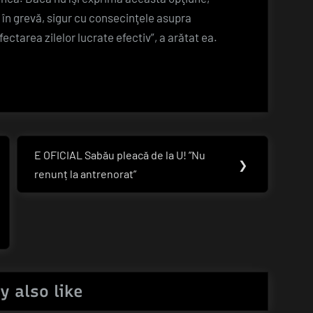
 în grevă, sigur cu consecinţele asupra
fectarea zilelor lucrate efectiv”, a arătat ea.
E OFICIAL Sabău pleacă de la U! ”Nu
Next
❯
renunț la antrenorat”
Post:
y also like