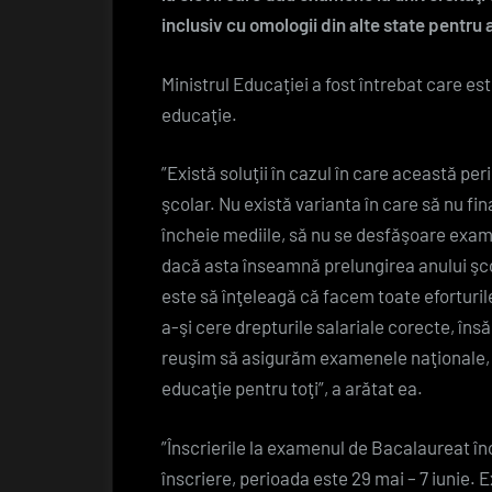
inclusiv cu omologii din alte state pentru 
Ministrul Educaţiei a fost întrebat care es
educaţie.
”Există soluţii în cazul în care această pe
şcolar. Nu există varianta în care să nu fin
încheie mediile, să nu se desfăşoare exam
dacă asta înseamnă prelungirea anului şc
este să înţeleagă că facem toate eforturile 
a-şi cere drepturile salariale corecte, îns
reuşim să asigurăm examenele naţionale, în
educaţie pentru toţi”, a arătat ea.
”Înscrierile la examenul de Bacalaureat în
înscriere, perioada este 29 mai – 7 iunie. 