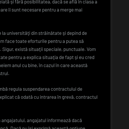
iată şi fără posibilitatea, dacă se află în clasa a
 care îi sunt necesare pentru a merge mai
la universităţi din străinătate şi depind de
om face toate eforturile pentru a putea să
Sigur, există situaţii speciale, punctuale. Vom
tate pentru a explica situaţia de fapt şi eu cred
cheiem anul cu bine, în cazul în care această
trul.
himbă regula suspendarea contractului de
xplicat că odată cu intrarea în grevă, contractul
 angajatului, angajatul informează dacă
ncă. Dacă nu îşi exprimă această opţiune,