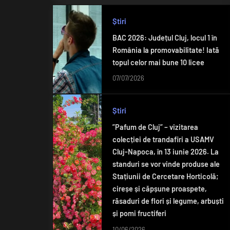
Știri
BAC 2026: Județul Cluj, locul 1 în
România la promovabilitate! Iată
topul celor mai bune 10 licee
07/07/2026
Știri
”Pafum de Cluj” – vizitarea
colecției de trandafiri a USAMV
Cluj-Napoca, în 13 iunie 2026. La
standuri se vor vinde produse ale
Stațiunii de Cercetare Horticolă;
cireșe și căpșune proaspete,
răsaduri de flori și legume, arbuști
și pomi fructiferi
10/06/2026