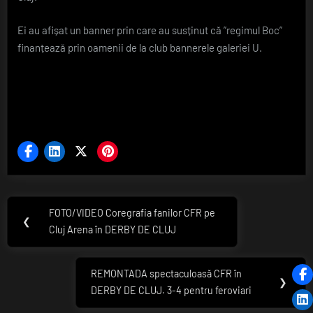
CFR
Ei au afișat un banner prin care au susținut că ”regimul Boc”
finanțează prin oamenii de la club bannerele galeriei U.
Navigare
FOTO/VIDEO Coregrafia fanilor CFR pe
Previous
❮
în
Cluj Arena în DERBY DE CLUJ
Post:
articole
REMONTADA spectaculoasă CFR în
Next
❯
DERBY DE CLUJ. 3-4 pentru feroviari
Post: