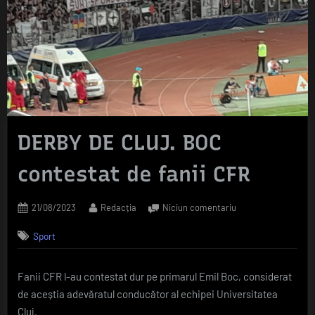
DERBY DE CLUJ. BOC
contestat de fanii CFR
Posted
By
la
21/08/2023
Redacția
Niciun comentariu
on
DERBY
Sport
DE
CLUJ.
BOC
Fanii CFR l-au contestat dur pe primarul Emil Boc, considerat
contestat
de aceștia adevăratul conducător al echipei Universitatea
de
fanii
Cluj.