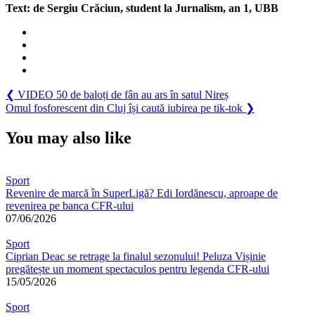
Text: de Sergiu Crăciun, student la Jurnalism, an 1, UBB
Navigare
Previous
❮
VIDEO 50 de baloți de fân au ars în satul Nireș
Post:
Next
Omul fosforescent din Cluj își caută iubirea pe tik-tok
❯
în
Post:
articole
You may also like
Sport
Revenire de marcă în SuperLigă? Edi Iordănescu, aproape de
revenirea pe banca CFR-ului
07/06/2026
Sport
Ciprian Deac se retrage la finalul sezonului! Peluza Vișinie
pregătește un moment spectaculos pentru legenda CFR-ului
15/05/2026
Sport