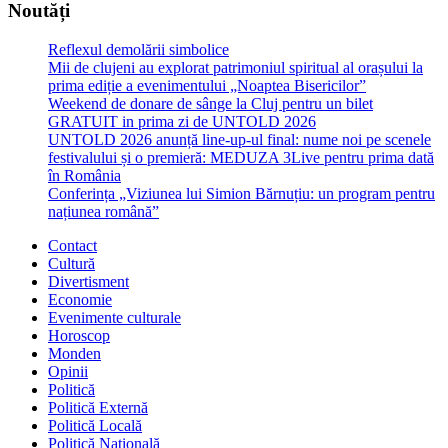
Noutăți
Reflexul demolării simbolice
Mii de clujeni au explorat patrimoniul spiritual al orașului la
prima ediție a evenimentului „Noaptea Bisericilor”
Weekend de donare de sânge la Cluj pentru un bilet
GRATUIT in prima zi de UNTOLD 2026
UNTOLD 2026 anunță line-up-ul final: nume noi pe scenele
festivalului și o premieră: MEDUZA 3Live pentru prima dată
în România
Conferința „Viziunea lui Simion Bărnuțiu: un program pentru
națiunea română”
Contact
Cultură
Divertisment
Economie
Evenimente culturale
Horoscop
Monden
Opinii
Politică
Politică Externă
Politică Locală
Politică Națională