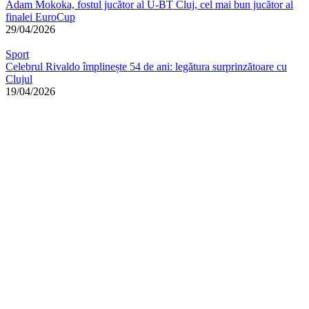
Adam Mokoka, fostul jucător al U-BT Cluj, cel mai bun jucător al
finalei EuroCup
29/04/2026
Sport
Celebrul Rivaldo împlinește 54 de ani: legătura surprinzătoare cu
Clujul
19/04/2026