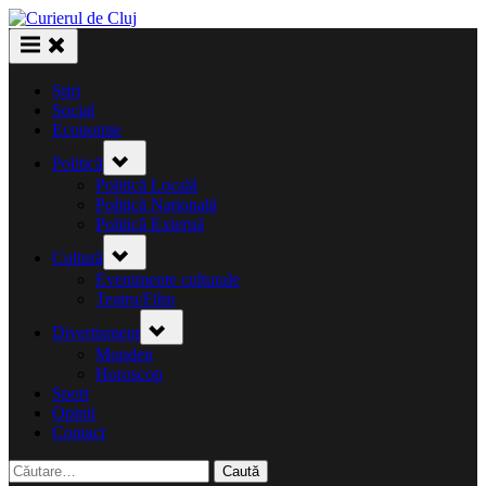
Skip
to
content
Știri
Social
Economie
Toggle
Politică
sub-
menu
Politică Locală
Politică Națională
Politică Externă
Toggle
Cultură
sub-
menu
Evenimente culturale
Teatru/Film
Toggle
Divertisment
sub-
menu
Monden
Horoscop
Sport
Opinii
Contact
Caută