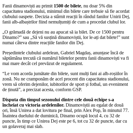
Fanii dinamoviști au primit
1500 de bilete
, nu doar 5% din
capacitatea stadionului, minimul din bilete care trebuie să fie acordat
clubului oaspete. Decizia a stârnit reacții în rândul fanilor Unirii Dej,
fanii alb-albaștrilor fiind nemulțumiți de cum a procedat clubul lor.
„O grămadă de dejeni nu au apucat să ia bilet. De ce 1500 pentru
Dinamo?” sau „Să vă susțină dinamoviștii, lor le-ați dat bilete!” sunt
numai câteva dintre reacțiile fanilor din Dej.
Președintele clubului ardelean, Gabriel Magdaș, anunțase încă de
săptămâna trecută că numărul biletelor pentru fanii dinamoviști va fi
mai mare decât cel prevăzut de regulament.
“Le vom acorda jumătate din bilete, sunt mulți fani ai alb-roșiilor în
zonă. Nu ne cramponăm de acel procent din capacitatea stadionului,
vrem să oferim dejenilor, iubitorilor de sport și fotbal, un eveniment
de ținută”, a precizat acesta, conform GSP.
Disputa din timpul sezonului dintre cele două echipe s-a
încheiat cu victoria ardelenilor.
Dinamoviștii au egalat de două
ori, însă Unirea a dat lovitura pe final, prin Alex Pop, în minutul 77.
Înaintea duelului de duminică, Dinamo ocupă locul 4, cu 32 de
puncte, în timp ce Unirea Dej este pe 6, tot cu 32 de puncte, dar cu
un golaveraj mai slab.