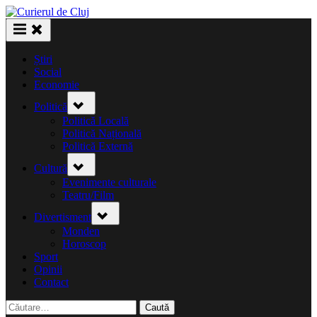
Skip
to
content
Știri
Social
Economie
Toggle
Politică
sub-
menu
Politică Locală
Politică Națională
Politică Externă
Toggle
Cultură
sub-
menu
Evenimente culturale
Teatru/Film
Toggle
Divertisment
sub-
menu
Monden
Horoscop
Sport
Opinii
Contact
Caută