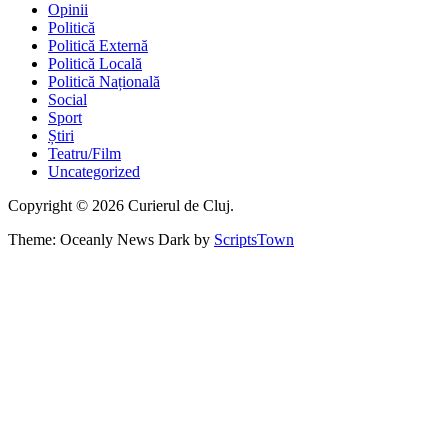
Opinii
Politică
Politică Externă
Politică Locală
Politică Națională
Social
Sport
Știri
Teatru/Film
Uncategorized
Copyright © 2026 Curierul de Cluj.
Theme: Oceanly News Dark by
ScriptsTown