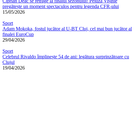
Ciprian Deac se retrage la finalul sezonului! Peluza Vișinie
pregătește un moment spectaculos pentru legenda CFR-ului
15/05/2026
Sport
Adam Mokoka, fostul jucător al U-BT Cluj, cel mai bun jucător al
finalei EuroCup
29/04/2026
Sport
Celebrul Rivaldo împlinește 54 de ani: legătura surprinzătoare cu
Clujul
19/04/2026