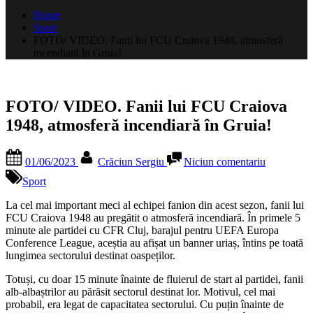
după:
Home
Sport
FOTO/ VIDEO. Fanii lui FCU Craiova 1948, atmosferă
incendiară în Gruia!
FOTO/ VIDEO. Fanii lui FCU Craiova
1948, atmosferă incendiară în Gruia!
Posted
By
la
01/06/2023
Crăciun Sergiu
Niciun comentariu
on
FOTO/
VIDEO.
Sport
Fanii
lui
La cel mai important meci al echipei fanion din acest sezon, fanii lui
FCU
FCU Craiova 1948 au pregătit o atmosferă incendiară. În primele 5
Craiova
minute ale partidei cu CFR Cluj, barajul pentru UEFA Europa
1948,
Conference League, aceștia au afișat un banner uriaș, întins pe toată
atmosferă
lungimea sectorului destinat oaspeților.
incendiară
Totuși, cu doar 15 minute înainte de fluierul de start al partidei, fanii
în
alb-albaștrilor au părăsit sectorul destinat lor. Motivul, cel mai
Gruia!
probabil, era legat de capacitatea sectorului. Cu puțin înainte de