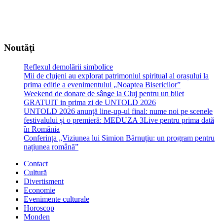
Noutăți
Reflexul demolării simbolice
Mii de clujeni au explorat patrimoniul spiritual al orașului la
prima ediție a evenimentului „Noaptea Bisericilor”
Weekend de donare de sânge la Cluj pentru un bilet
GRATUIT in prima zi de UNTOLD 2026
UNTOLD 2026 anunță line-up-ul final: nume noi pe scenele
festivalului și o premieră: MEDUZA 3Live pentru prima dată
în România
Conferința „Viziunea lui Simion Bărnuțiu: un program pentru
națiunea română”
Contact
Cultură
Divertisment
Economie
Evenimente culturale
Horoscop
Monden