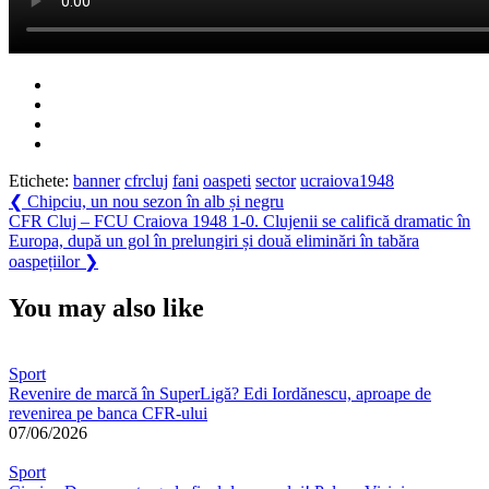
Etichete:
banner
cfrcluj
fani
oaspeti
sector
ucraiova1948
Navigare
Previous
❮
Chipciu, un nou sezon în alb și negru
Post:
Next
CFR Cluj – FCU Craiova 1948 1-0. Clujenii se califică dramatic în
în
Post:
Europa, după un gol în prelungiri și două eliminări în tabăra
articole
oaspețiilor
❯
You may also like
Sport
Revenire de marcă în SuperLigă? Edi Iordănescu, aproape de
revenirea pe banca CFR-ului
07/06/2026
Sport