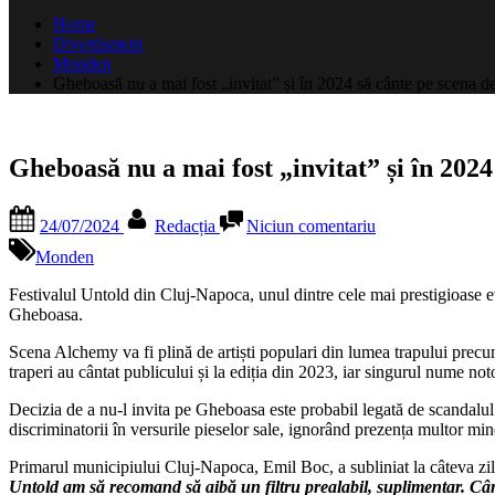
după:
Home
Divertisment
Monden
Gheboasă nu a mai fost „invitat” și în 2024 să cânte pe scena 
Gheboasă nu a mai fost „invitat” și în 202
Posted
By
la
24/07/2024
Redacția
Niciun comentariu
on
Gheboasă
nu
Monden
a
mai
Festivalul Untold din Cluj-Napoca, unul dintre cele mai prestigioase ev
fost
Gheboasa.
„invitat”
Scena Alchemy va fi plină de artiști populari din lumea trapului pr
și
traperi au cântat publicului și la ediția din 2023, iar singurul nume no
în
2024
Decizia de a nu-l invita pe Gheboasa este probabil legată de scandalul 
să
discriminatorii în versurile pieselor sale, ignorând prezența multor minor
cânte
pe
Primarul municipiului Cluj-Napoca, Emil Boc, a subliniat la câteva zil
scena
Untold am să recomand să aibă un filtru prealabil, suplimentar. Când 
de