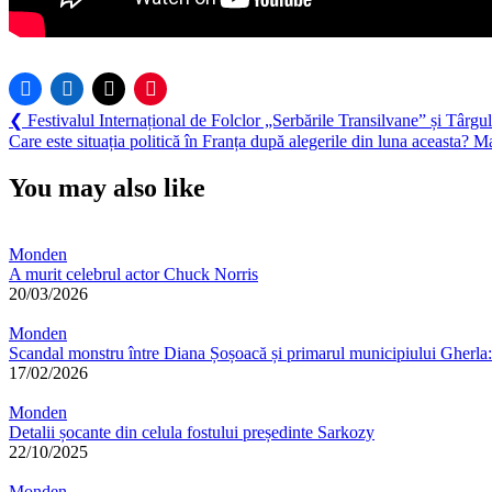
Navigare
Previous
❮
Festivalul Internațional de Folclor „Serbările Transilvane” și Târgu
Post:
Next
Care este situația politică în Franța după alegerile din luna aceasta?
în
Post:
articole
You may also like
Monden
A murit celebrul actor Chuck Norris
20/03/2026
Monden
Scandal monstru între Diana Șoșoacă și primarul municipiului Gherla: ac
17/02/2026
Monden
Detalii șocante din celula fostului președinte Sarkozy
22/10/2025
Monden