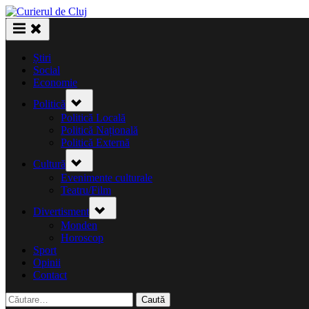
Skip
to
content
Știri
Social
Economie
Toggle
Politică
sub-
menu
Politică Locală
Politică Națională
Politică Externă
Toggle
Cultură
sub-
menu
Evenimente culturale
Teatru/Film
Toggle
Divertisment
sub-
menu
Monden
Horoscop
Sport
Opinii
Contact
Caută