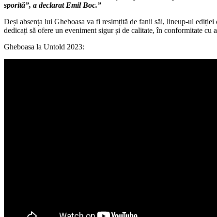
sporită”, a declarat Emil Boc.”
muzică
urbană
Deși absența lui Gheboasa va fi resimțită de fanii săi, lineup-ul ediție
de
dedicați să ofere un eveniment sigur și de calitate, în conformitate cu aș
la
Untold
Gheboasa la Untold 2023: