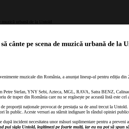
de muzică urbană de la Untold
4 să cânte pe scena de muzică urbană de la U
enimente muzicale din România, a anunțat lineup-ul pentru ediția din 202
ecum Petre Stefan, YNY Sebi, Azteca, MGL, RAVA, Satra BENZ, Calinach
toriu de traper din România care nu se regăsește pe această listă este cel
de proporții naționale provocat de prestația sa de anul trecut la Untold.
i în public. Aceste versuri au stârnit indignare în rândul opiniei publice 
e după incident necesitatea unor măsuri suplimentare pentru a preveni as
pui sigla Untold, legitimezi pe foarte mulți, iar eu nu pot să spun să 