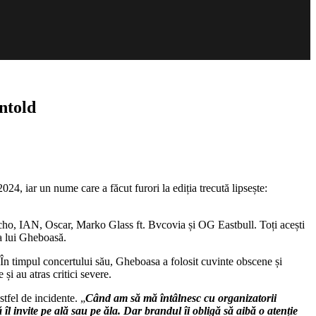
ntold
4, iar un nume care a făcut furori la ediția trecută lipsește:
o, IAN, Oscar, Marko Glass ft. Bvcovia și OG Eastbull. Toți acești
 a lui Gheboasă.
 În timpul concertului său, Gheboasa a folosit cuvinte obscene și
și au atras critici severe.
tfel de incidente. „
Când am să mă întâlnesc cu organizatorii
îl invite pe ală sau pe ăla. Dar brandul îi obligă să aibă o atenție