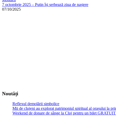
7 octombrie 2025 – Putin își serbează ziua de naștere
07/10/2025
Noutăți
Reflexul demolării simbolice
Mii de clujeni au explorat patrimoniul spiritual al orașului la p
Weekend de donare de sânge la Cluj pentru un bilet GRATU