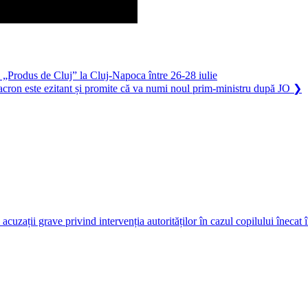
l „Produs de Cluj” la Cluj-Napoca între 26-28 iulie
 Macron este ezitant și promite că va numi noul prim-ministru după JO
❯
uzații grave privind intervenția autorităților în cazul copilului înecat