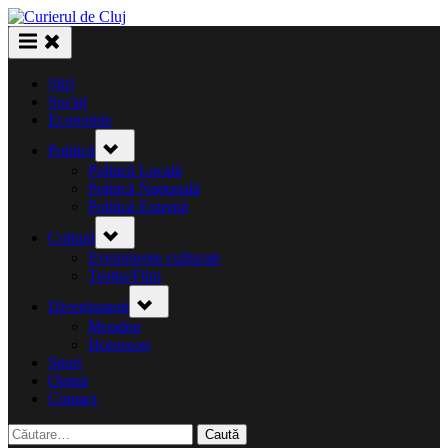
Skip
to
content
Știri
Social
Economie
Toggle
Politică
sub-
menu
Politică Locală
Politică Națională
Politică Externă
Toggle
Cultură
sub-
menu
Evenimente culturale
Teatru/Film
Toggle
Divertisment
sub-
menu
Monden
Horoscop
Sport
Opinii
Contact
Caută