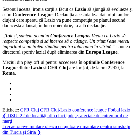
lui
Sezonul acesta, ironia sorții a făcut ca
Lazio
să ajungă să evolueze și
Lazio
ea în
Conference League
. Declarația acestuia le-a dat aripi fanilor
despre
clujeni care sperau că Lazio va pune competiția pe planul secund,
Conference
dar acesta a lansat, în luna noiembrie, o altă declarație:
League
„Totuși, suntem acum în
Conference League.
Vreau ca Lazio să
respecte competiția și să încerce să o câștige. Un triumf este mereu
important și un trofeu rămâne pentru totdeauna în vitrină.”
spunea
directorul sportiv lazial după eliminarea din
Europa League
.
Meciul din play-off-ul pentru accederea în
optimile Conference
League
dintre
Lazio și CFR Cluj
are loc joi, de la ora 22:00, la
Roma
.
Etichete:
CFR Cluj
CFR Cluj-Lazio
conference league
Fotbal
lazio
Navigare
Previous
❮
DSU: 22 de localităţi din cinci judeţe, afectate de cutremurul de
Post:
marţi
în
Next
Trei aeronave militare pleacă cu ajutoare umanitare pentru sinistrații
articole
Post:
din Turcia şi Siria
❯