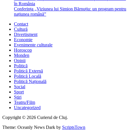
în România
Conferința „Viziunea lui Simion Bărnuțiu: un program pentru
națiunea română”
Contact
Cultură
Divertisment
Economie
Evenimente culturale
Horoscop
Monden
Opinii
Politică
Politică Externă
Politică Locală
Politică Națională
Social
Sport
Știri
Teatru/Film
Uncategorized
Copyright © 2026 Curierul de Cluj.
Theme: Oceanly News Dark by
ScriptsTown