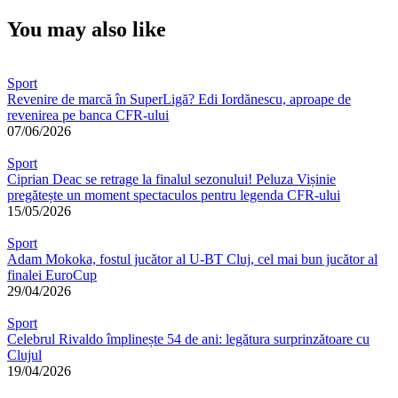
You may also like
Sport
Revenire de marcă în SuperLigă? Edi Iordănescu, aproape de
revenirea pe banca CFR-ului
07/06/2026
Sport
Ciprian Deac se retrage la finalul sezonului! Peluza Vișinie
pregătește un moment spectaculos pentru legenda CFR-ului
15/05/2026
Sport
Adam Mokoka, fostul jucător al U-BT Cluj, cel mai bun jucător al
finalei EuroCup
29/04/2026
Sport
Celebrul Rivaldo împlinește 54 de ani: legătura surprinzătoare cu
Clujul
19/04/2026