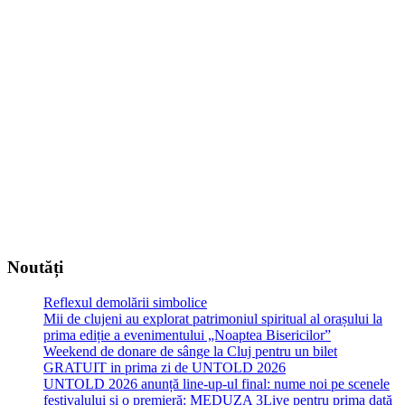
Noutăți
Reflexul demolării simbolice
Mii de clujeni au explorat patrimoniul spiritual al orașului la
prima ediție a evenimentului „Noaptea Bisericilor”
Weekend de donare de sânge la Cluj pentru un bilet
GRATUIT in prima zi de UNTOLD 2026
UNTOLD 2026 anunță line-up-ul final: nume noi pe scenele
festivalului și o premieră: MEDUZA 3Live pentru prima dată