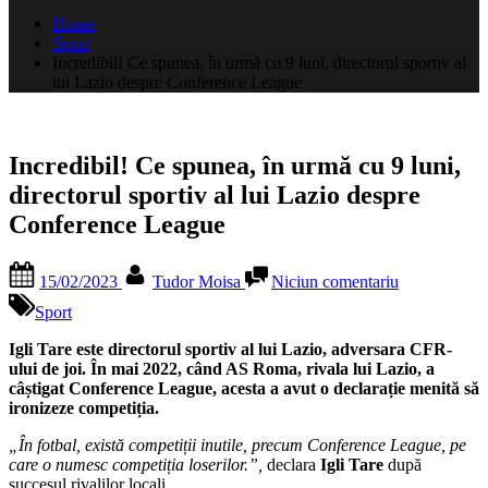
după:
Home
Sport
Incredibil! Ce spunea, în urmă cu 9 luni, directorul sportiv al
lui Lazio despre Conference League
Incredibil! Ce spunea, în urmă cu 9 luni,
directorul sportiv al lui Lazio despre
Conference League
Posted
By
la
15/02/2023
Tudor Moisa
Niciun comentariu
on
Incredibil!
Ce
Sport
spunea,
în
Igli Tare este directorul sportiv al lui Lazio, adversara CFR-
urmă
ului de joi. În mai 2022, când AS Roma, rivala lui Lazio, a
cu
câștigat Conference League, acesta a avut o declarație menită să
9
ironizeze competiția.
luni,
„În fotbal, există competiții inutile, precum Conference League, pe
directorul
care o numesc competiția loserilor.”,
declara
Igli Tare
după
sportiv
succesul rivalilor locali.
al