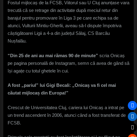
Fostul mijlocaș de la FCSB, Viitorul sau U Cluj anunțase vara
trecută că se retrage din activitate după meciul retur din
barajul pentru promovare în Liga 3 pe care echipa sa de
atunci, Vulturii Mintiu-Gherlii, aveau să-l dispute împotriva
câștigătoarei Ligii a 4-a din județul Sălaj, CS Barcău
Nușfalău.
“Din 25 de ani au mai rămas 90 de minute”
scria Onicaș
pe pagina personală de Instagram, semn că avea de gând să
își agațe cu totul ghetele în cui.
A fost „pariul” lui Gigi Becali: „Onicaș va fi cel mai
căutat mijlocaș din Europa!”
Crescut de Universitatea Cluj, cariera lui Onicaș a intrat pe
un trend ascendent în 2006, atunci când a fost transferat de
FCSB.