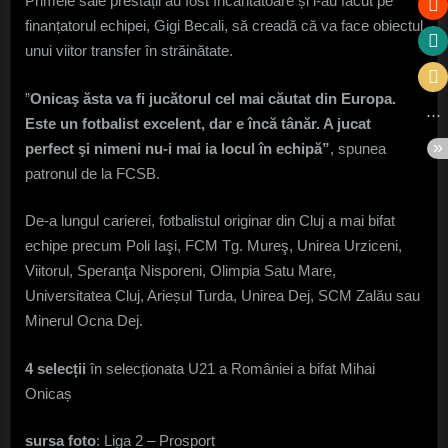
Primele sale prestații au fost încântătoare și l-au făcut pe
finanțatorul echipei, Gigi Becali, să creadă că va face obiectul
unui viitor transfer în străinătate.
”
Onicaş ăsta va fi jucătorul cel mai căutat din Europa.
Este un fotbalist excelent, dar e încă tânăr. A jucat
perfect şi nimeni nu-i mai ia locul în echipă”
, spunea
patronul de la FCSB.
De-a lungul carierei, fotbalistul originar din Cluj a mai bifat
echipe precum Poli Iaşi, FCM Tg. Mureş, Unirea Urziceni,
Viitorul, Speranţa Nisporeni, Olimpia Satu Mare,
Universitatea Cluj, Arieșul Turda, Unirea Dej, SCM Zalău sau
Minerul Ocna Dej.
4 selecții
în selecționata U21 a României a bifat Mihai
Onicaș
sursa foto
: Liga 2 – Prosport