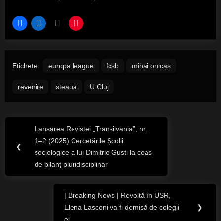
Etichete:
europa league
fcsb
mihai onicaș
revenire
steaua
U Cluj
Navigare
Lansarea Revistei „Transilvania”, nr.
Previous
în
1–2 (2025) Cercetările Școlii
Post:
❮
sociologice a lui Dimitrie Gusti la ceas
articole
de bilanț pluridisciplinar
| Breaking News | Revoltă în USR,
Next
Elena Lasconi va fi demisă de colegii
❯
Post:
ei