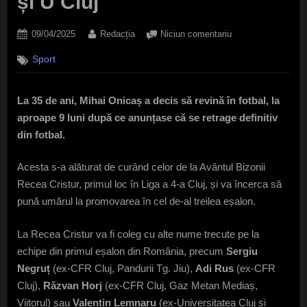
și U Cluj
Posted
By
la
09/04/2025
Redacția
Niciun comentariu
on
Mihai
Sport
Onicaș
a
revenit
La 35 de ani, Mihai Onicaș a decis să revină în fotbal, la
în
aproape 9 luni după ce anunțase că se retrage definitiv
fotbal!
Cu
din fotbal.
cine
s-
Acesta s-a alăturat de curând celor de la Avântul Bizonii
a
Recea Cristur, primul loc în Liga a 4-a Cluj, și va încerca să
înțeles
pună umărul la promovarea în cel de-al treilea eșalon.
fostul
mijlocaș
La Recea Cristur va fi coleg cu alte nume trecute pe la
de
la
echipe din primul eșalon din România, precum
Sergiu
FCSB
Negruț
(ex-CFR Cluj, Pandurii Tg. Jiu),
Adi Rus
(ex-CFR
și
Cluj),
Răzvan Horj
(ex-CFR Cluj, Gaz Metan Mediaș,
U
Viitorul) sau
Valentin Lemnaru
(ex-Universitatea Cluj și
Cluj