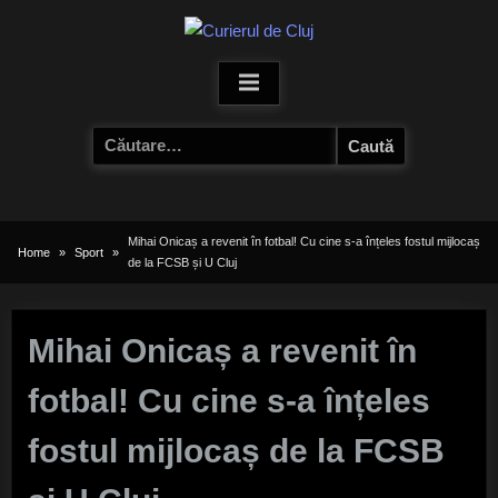
Skip
to
content
Caută
după:
Mihai Onicaș a revenit în fotbal! Cu cine s-a înțeles fostul mijlocaș
Home
Sport
de la FCSB și U Cluj
Mihai Onicaș a revenit în
fotbal! Cu cine s-a înțeles
fostul mijlocaș de la FCSB