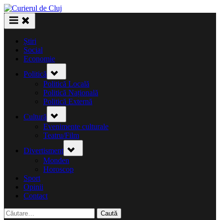
Skip
to
content
Știri
Social
Economie
Toggle
Politică
sub-
menu
Politică Locală
Politică Națională
Politică Externă
Toggle
Cultură
sub-
menu
Evenimente culturale
Teatru/Film
Toggle
Divertisment
sub-
menu
Monden
Horoscop
Sport
Opinii
Contact
Caută