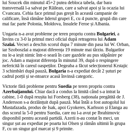
lui Soucek din minutul 45+2 putea debloca tabela, dar bara
transversală l-a salvat pe Răilean, care a salvat apoi și la ocazia lui
Cvancara. Cehia face primul pas greșit în această campanie de
calificare, însă rămâne liderul grupei E, cu 4 puncte, grupă din care
mai fac parte Polonia, Moldova, Insulele Feroe și Albania.
Ungaria n-a avut probleme pe teren propriu contra
Bulgariei
, a
învins cu 3-0 la primul meci oficial după retragerea lui
Adam
Szalai.
Vecsei a deschis scorul dupa 7 minute din pasa lui W. Orban,
iar Szoboszlai a majorat diferența 19 minute mai târziu. Bulgarilor
nu le-a ieșit nimic într-o seară în care gazdele au pus stăpânire pe
joc. Adam a majorat diferența în minutul 39, după o respingere
nefericită în careul oaspeților. Degeaba a făcut selecționerul Krstajic
3 schimbări după pauză,
Bulgaria
n-a expediat decât 2 șuturi pe
cadrul porții și se-ntoarce acasă învinsă categoric.
Victorie fără probleme pentru
Suedia
pe teren propriu contra
Azerbaijanului.
Chiar dacă a condus la limită când s-a intrat la
cabine, 1-0 după reușita lui Forsberg (38), naționala pregătită de J.
Andersson s-a dezlănțuit după pauză. Mai întâi a fost autogolul lui
Mustafazada, produs de Isak, apoi Gyokeres, Karlsson și Elanga au
dus scorul la 5-0 pentru Suedia, care nu l-a avut pe Ibrahimovic
disponibil pentru această partidă. Azerii n-au contat în meci, un
singur șut au expediat pe poarta lui Olsen și rămân ultimii în grupa
F, cu un singur gol marcat și 9 primite.