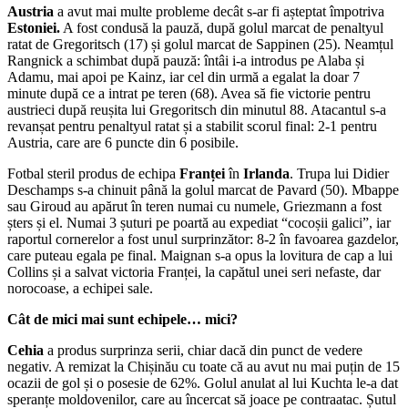
Austria
a avut mai multe probleme decât s-ar fi așteptat împotriva
învin
Estoniei.
A fost condusă la pauză, după golul marcat de penaltyul
chinui
ratat de Gregoritsch (17) și golul marcat de Sappinen (25). Neamțul
Irlan
Rangnick a schimbat după pauză: întâi i-a introdus pe Alaba și
Adamu, mai apoi pe Kainz, iar cel din urmă a egalat la doar 7
minute după ce a intrat pe teren (68). Avea să fie victorie pentru
austrieci după reușita lui Gregoritsch din minutul 88. Atacantul s-a
revanșat pentru penaltyul ratat și a stabilit scorul final: 2-1 pentru
Austria, care are 6 puncte din 6 posibile.
Fotbal steril produs de echipa
Franței
în
Irlanda
. Trupa lui Didier
Deschamps s-a chinuit până la golul marcat de Pavard (50). Mbappe
sau Giroud au apărut în teren numai cu numele, Griezmann a fost
șters și el. Numai 3 șuturi pe poartă au expediat “cocoșii galici”, iar
raportul cornerelor a fost unul surprinzător: 8-2 în favoarea gazdelor,
care puteau egala pe final. Maignan s-a opus la lovitura de cap a lui
Collins și a salvat victoria Franței, la capătul unei seri nefaste, dar
norocoase, a echipei sale.
Cât de mici mai sunt echipele… mici?
Cehia
a produs surprinza serii, chiar dacă din punct de vedere
negativ. A remizat la Chișinău cu toate că au avut nu mai puțin de 15
ocazii de gol și o posesie de 62%. Golul anulat al lui Kuchta le-a dat
speranțe moldovenilor, care au încercat să joace pe contraatac. Șutul