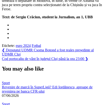
urmează o deplasare în Moldova, în iunie, în vreme ce Albania va
juca pe teren propriu contra selecționatei de la Chișinău și va juca în
Feroe.
Text: de Sergiu Crăciun, student la Jurnalism, an 1, UBB
Etichete:
euro 2024
Fotbal
Navigare
Previous
❮
Deputatul UDMR Csoma Botond a fost reales președinte al
Post:
UDMR Cluj
în
Next
Cod portocaliu de vânt în județul Cluj până la ora 23:00
❯
articole
Post:
You may also like
Sport
Revenire de marcă în SuperLigă? Edi Iordănescu, aproape de
revenirea pe banca CFR-ului
07/06/2026
Sport