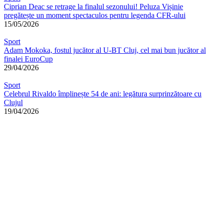
Ciprian Deac se retrage la finalul sezonului! Peluza Vișinie
pregătește un moment spectaculos pentru legenda CFR-ului
15/05/2026
Sport
Adam Mokoka, fostul jucător al U-BT Cluj, cel mai bun jucător al
finalei EuroCup
29/04/2026
Sport
Celebrul Rivaldo împlinește 54 de ani: legătura surprinzătoare cu
Clujul
19/04/2026