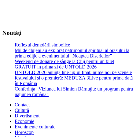
Noutăți
Reflexul demolării simbolice
Mii de clujeni au explorat patrimoniul spiritual al orașului la
prima ediție a evenimentului „Noaptea Bisericilor”
Weekend de donare de sânge la Cluj pentru un bilet
GRATUIT in prima zi de UNTOLD 2026
UNTOLD 2026 anunță line-up-ul final: nume noi pe scenele
festivalului și o premieră: MEDUZA 3Live pentru prima dată
în România
Conferința „Viziunea lui Simion Bărnuțiu: un program pentru
națiunea română”
Contact
Cultură
Divertisment
Economie
Evenimente culturale
Horoscop