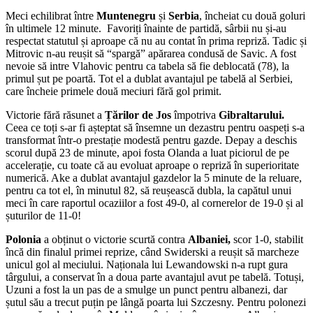
Meci echilibrat între
Muntenegru
și
Serbia
, încheiat cu două goluri
în ultimele 12 minute.
Favoriți înainte de partidă, sârbii nu și-au
respectat statutul și aproape că nu au contat în prima repriză. Tadic și
Mitrovic n-au reușit să “spargă” apărarea condusă de Savic. A fost
nevoie să intre Vlahovic pentru ca tabela să fie deblocată (78), la
primul șut pe poartă. Tot el a dublat avantajul pe tabelă al Serbiei,
care încheie primele două meciuri fără gol primit.
Victorie fără răsunet a
Țărilor de Jos
împotriva
Gibraltarului.
Ceea ce toți s-ar fi așteptat să însemne un dezastru pentru oaspeți s-a
transformat într-o prestație modestă pentru gazde. Depay a deschis
scorul după 23 de minute, apoi fosta Olanda a luat piciorul de pe
accelerație, cu toate că au evoluat aproape o repriză în superioritate
numerică. Ake a dublat avantajul gazdelor la 5 minute de la reluare,
pentru ca tot el, în minutul 82, să reușească dubla, la capătul unui
meci în care raportul ocaziilor a fost 49-0, al cornerelor de 19-0 și al
șuturilor de 11-0!
Polonia
a obținut o victorie scurtă contra
Albaniei,
scor 1-0, stabilit
încă din finalul primei reprize, când Swiderski a reușit să marcheze
unicul gol al meciului. Naționala lui Lewandowski n-a rupt gura
târgului, a conservat în a doua parte avantajul avut pe tabelă. Totuși,
Uzuni a fost la un pas de a smulge un punct pentru albanezi, dar
șutul său a trecut puțin pe lângă poarta lui Szczesny. Pentru polonezi