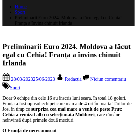
după:
Home
Sport
Preliminarii Euro 2024. Moldova a făcut egal cu Cehia!
Franța a învins chinuit Irlanda
Preliminarii Euro 2024. Moldova a făcut
egal cu Cehia! Franța a învins chinuit
Irlanda
Posted
By
la
28/03/2023
25/06/2023
Redacția
Niciun comentariu
on
Prelim
Euro
Sport
2024.
Mold
Doar 9 echipe din cele 16 au înscris luni seara, în total 18 goluri.
a
Franța a fost opusul echipei care marca de 4 ori în poarta Țărilor de
făcut
Jos, în timp ce
surpriza cea mai mare a venit de peste Prut:
egal
Cehia a remizat alb cu selecționata Moldovei
, care rămâne
cu
neînvinsă după primele două meciuri.
Cehia
O Franță de nerecunoscut
Franț
a