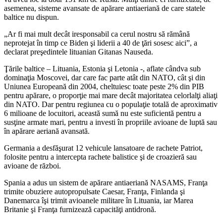
km
asemenea, sisteme avansate de apărare antiaeriană de care statele
de
baltice nu dispun.
Rusia,
„Ar fi mai mult decât iresponsabil ca cerul nostru să rămână
s-
neprotejat în timp ce Biden şi liderii a 40 de ţări sosesc aici”, a
a
declarat preşedintele lituanian Gitanas Nauseda.
transformat
într-
Ţările baltice – Lituania, Estonia şi Letonia -, aflate cândva sub
o
dominaţia Moscovei, dar care fac parte atât din NATO, cât şi din
fortăreaţă
Uniunea Europeană din 2004, cheltuiesc toate peste 2% din PIB
pentru apărare, o proporţie mai mare decât majoritatea celorlalţi aliaţi
din NATO. Dar pentru regiunea cu o populaţie totală de aproximativ
6 milioane de locuitori, această sumă nu este suficientă pentru a
susţine armate mari, pentru a investi în propriile avioane de luptă sau
în apărare aeriană avansată.
Germania a desfăşurat 12 vehicule lansatoare de rachete Patriot,
folosite pentru a intercepta rachete balistice şi de croazieră sau
avioane de război.
Spania a adus un sistem de apărare antiaeriană NASAMS, Franţa
trimite obuziere autopropulsate Caesar, Franţa, Finlanda şi
Danemarca îşi trimit avioanele militare în Lituania, iar Marea
Britanie şi Franţa furnizează capacităţi antidronă.