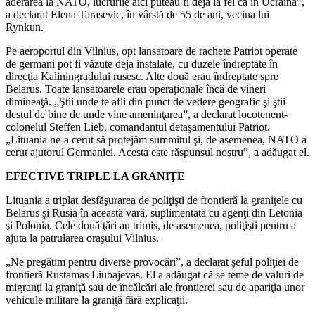
aderarea la NATO, lucrurile aici puteau fi deja la fel ca în Ucraina”,
a declarat Elena Tarasevic, în vârstă de 55 de ani, vecina lui
Rynkun.
Pe aeroportul din Vilnius, opt lansatoare de rachete Patriot operate
de germani pot fi văzute deja instalate, cu duzele îndreptate în
direcţia Kaliningradului rusesc. Alte două erau îndreptate spre
Belarus. Toate lansatoarele erau operaţionale încă de vineri
dimineaţă. „Ştii unde te afli din punct de vedere geografic şi ştii
destul de bine de unde vine ameninţarea”, a declarat locotenent-
colonelul Steffen Lieb, comandantul detaşamentului Patriot.
„Lituania ne-a cerut să protejăm summitul şi, de asemenea, NATO a
cerut ajutorul Germaniei. Acesta este răspunsul nostru”, a adăugat el.
EFECTIVE TRIPLE LA GRANIŢE
Lituania a triplat desfăşurarea de poliţişti de frontieră la graniţele cu
Belarus şi Rusia în această vară, suplimentată cu agenţi din Letonia
şi Polonia. Cele două ţări au trimis, de asemenea, poliţişti pentru a
ajuta la patrularea oraşului Vilnius.
„Ne pregătim pentru diverse provocări”, a declarat şeful poliţiei de
frontieră Rustamas Liubajevas. El a adăugat că se teme de valuri de
migranţi la graniţă sau de încălcări ale frontierei sau de apariţia unor
vehicule militare la graniţă fără explicaţii.