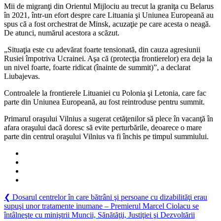
Mii de migranţi din Orientul Mijlociu au trecut la graniţa cu Belarus
în 2021, într-un efort despre care Lituania şi Uniunea Europeană au
spus că a fost orchestrat de Minsk, acuzaţie pe care acesta o neagă.
De atunci, numărul acestora a scăzut.
„Situaţia este cu adevărat foarte tensionată, din cauza agresiunii
Rusiei împotriva Ucrainei. Aşa că (protecţia frontierelor) era deja la
un nivel foarte, foarte ridicat (înainte de summit)”, a declarat
Liubajevas.
Controalele la frontierele Lituaniei cu Polonia şi Letonia, care fac
parte din Uniunea Europeană, au fost reintroduse pentru summit.
Primarul oraşului Vilnius a sugerat cetăţenilor să plece în vacanţă în
afara oraşului dacă doresc să evite perturbările, deoarece o mare
parte din centrul oraşului Vilnius va fi închis pe timpul summiului.
Navigare
Previous
❮
Dosarul centrelor în care bătrâni şi persoane cu dizabilităţi erau
Post:
supuşi unor tratamente inumane – Premierul Marcel Ciolacu se
în
întâlneşte cu miniştrii Muncii, Sănătăţii, Justiţiei şi Dezvoltării