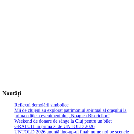
Noutăți
Reflexul demolării simbolice
Mii de clujeni au explorat patrimoniul spiritual al orașului la
prima ediție a evenimentului „Noaptea Bisericilor”
Weekend de donare de sânge la Cluj pentru un bilet
GRATUIT in prima zi de UNTOLD 2026
UNTOLD 2026 anunță line-up-ul final: nume noi pe scenele