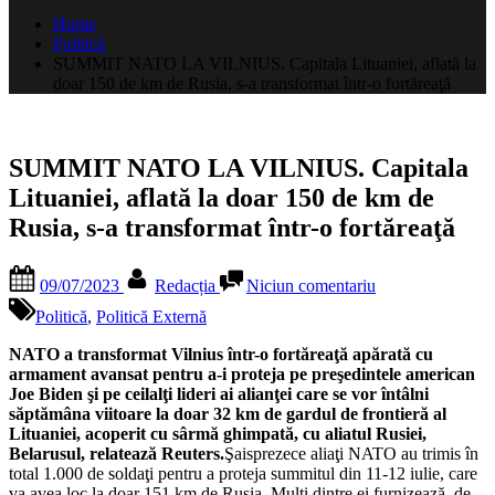
după:
Home
Politică
SUMMIT NATO LA VILNIUS. Capitala Lituaniei, aflată la
doar 150 de km de Rusia, s-a transformat într-o fortăreaţă
SUMMIT NATO LA VILNIUS. Capitala
Lituaniei, aflată la doar 150 de km de
Rusia, s-a transformat într-o fortăreaţă
Posted
By
la
09/07/2023
Redacția
Niciun comentariu
on
SUMMIT
NATO
Politică
,
Politică Externă
LA
VILNIUS.
NATO a transformat Vilnius într-o fortăreaţă apărată cu
Capitala
armament avansat pentru a-i proteja pe preşedintele american
Lituaniei,
Joe Biden şi pe ceilalţi lideri ai alianţei care se vor întâlni
aflată
săptămâna viitoare la doar 32 km de gardul de frontieră al
la
Lituaniei, acoperit cu sârmă ghimpată, cu aliatul Rusiei,
doar
Belarusul, relatează Reuters.
Şaisprezece aliaţi NATO au trimis în
150
total 1.000 de soldaţi pentru a proteja summitul din 11-12 iulie, care
de
va avea loc la doar 151 km de Rusia. Mulţi dintre ei furnizează, de