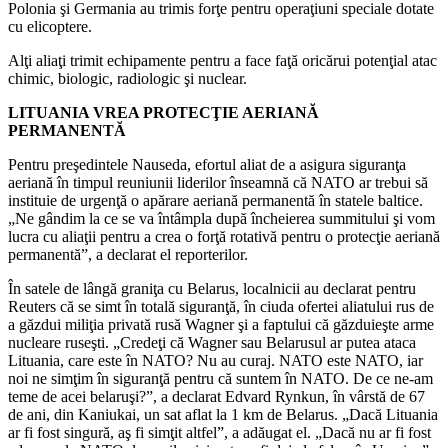
Polonia şi Germania au trimis forţe pentru operaţiuni speciale dotate
cu elicoptere.
Alţi aliaţi trimit echipamente pentru a face faţă oricărui potenţial atac
chimic, biologic, radiologic şi nuclear.
LITUANIA VREA PROTECŢIE AERIANĂ
PERMANENTĂ
Pentru preşedintele Nauseda, efortul aliat de a asigura siguranţa
aeriană în timpul reuniunii liderilor înseamnă că NATO ar trebui să
instituie de urgenţă o apărare aeriană permanentă în statele baltice.
„Ne gândim la ce se va întâmpla după încheierea summitului şi vom
lucra cu aliaţii pentru a crea o forţă rotativă pentru o protecţie aeriană
permanentă”, a declarat el reporterilor.
În satele de lângă graniţa cu Belarus, localnicii au declarat pentru
Reuters că se simt în totală siguranţă, în ciuda ofertei aliatului rus de
a găzdui miliţia privată rusă Wagner şi a faptului că găzduieşte arme
nucleare ruseşti. „Credeţi că Wagner sau Belarusul ar putea ataca
Lituania, care este în NATO? Nu au curaj. NATO este NATO, iar
noi ne simţim în siguranţă pentru că suntem în NATO. De ce ne-am
teme de acei belaruşi?”, a declarat Edvard Rynkun, în vârstă de 67
de ani, din Kaniukai, un sat aflat la 1 km de Belarus. „Dacă Lituania
ar fi fost singură, aş fi simţit altfel”, a adăugat el. „Dacă nu ar fi fost