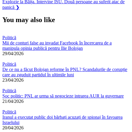
articole
Next
Explozie la Băița. Intervine ISU. Două persoane au suferit atac de
Post:
panică
❯
You may also like
Politică
Mii de conturi false au invadat Facebook în încercarea de a
manipula opinia publică pentru Ilie Bolojan
29/04/2026
Politică
De ce nu a făcut Bolojan reforme în PNL? Scandalurile de corupție
care au zguduit partidul în ultimile luni
23/04/2026
Politică
Șoc politic: PNL ar urma să negocieze intrarea AUR la guvernare
21/04/2026
Politică
Iranul a executat public doi bărbați acuzați de spionaj în favoarea
Israelului
20/04/2026