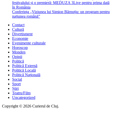
festivalului și o premieră: MEDUZA 3Live pentru prima dată
în România
Conferința „Viziunea lui Simion Bărnuțiu: un program pentru
națiunea română”
Contact
Cultură
Divertisment
Economie
Evenimente culturale
Horoscop
Monden
Opinii
Politică
Politică Externă
Politică Locală
Politică Națională
Social
Sport
Știri
Teatru/Film
Uncategorized
Copyright © 2026 Curierul de Cluj.