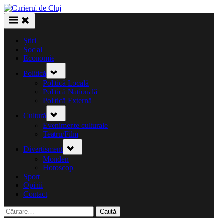
Skip
to
content
Știri
Social
Economie
Toggle
Politică
sub-
menu
Politică Locală
Politică Națională
Politică Externă
Toggle
Cultură
sub-
menu
Evenimente culturale
Teatru/Film
Toggle
Divertisment
sub-
menu
Monden
Horoscop
Sport
Opinii
Contact
Caută