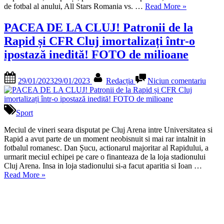
„A
Vezi
de fotbal al anului, All Stars Romania vs. …
Read More
»
4-
programul
a
PACEA DE LA CLUJ! Patronii de la
ediție
Rapid și CFR Cluj imortalizați într-o
de
Sports
ipostază inedită! FOTO de milioane
Festival
la
Posted
By
la
Cluj!
29/01/2023
29/01/2023
Redacția
Niciun comentariu
on
PAC
Vezi
DE
programul”
LA
CLUJ
Sport
Patron
de
Meciul de vineri seara disputat pe Cluj Arena intre Universitatea si
la
Rapid a avut parte de un moment neobisnuit si mai rar intalnit in
Rapi
fotbalul romanesc. Dan Șucu, actionarul majoritar al Rapidului, a
și
urmarit meciul echipei pe care o finanteaza de la loja stadionului
CFR
Cluj Arena. Insa in loja stadionului si-a facut aparitia si Ioan …
„PACEA
Cluj
Read More
»
DE
imorta
LA
într-
CLUJ!
o
Patronii
ipost
de
inedit