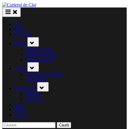
Skip
to
content
Știri
Social
Economie
Toggle
Politică
sub-
menu
Politică Locală
Politică Națională
Politică Externă
Toggle
Cultură
sub-
menu
Evenimente culturale
Teatru/Film
Toggle
Divertisment
sub-
menu
Monden
Horoscop
Sport
Opinii
Contact
Caută