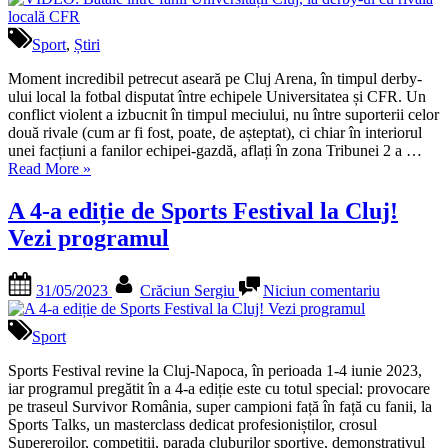
Bătai
între
fanii
Sport
,
Știri
Univer
Cluj,
Moment incredibil petrecut aseară pe Cluj Arena, în timpul derby-
la
ului local la fotbal disputat între echipele Universitatea și CFR. Un
derby
conflict violent a izbucnit în timpul meciului, nu între suporterii celor
ul
două rivale (cum ar fi fost, poate, de așteptat), ci chiar în interiorul
cu
unei facțiuni a fanilor echipei-gazdă, aflați în zona Tribunei 2 a …
„VIDEO:
rivala
Read More
»
Bătaie
locală
între
CFR
A 4-a ediție de Sports Festival la Cluj!
fanii
Vezi programul
Universității
Cluj,
la
Posted
By
la
31/05/2023
Crăciun Sergiu
Niciun comentariu
derby-
on
A
ul
4-
cu
a
Sport
rivala
ediție
locală
de
Sports Festival revine la Cluj-Napoca, în perioada 1-4 iunie 2023,
CFR”
Sports
iar programul pregătit în a 4-a ediție este cu totul special: provocare
Festival
pe traseul Survivor România, super campioni față în față cu fanii, la
la
Sports Talks, un masterclass dedicat profesioniștilor, crosul
Cluj!
Supereroilor, competiții, parada cluburilor sportive, demonstrativul