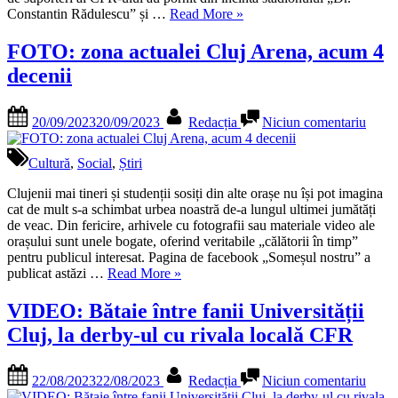
„VIDEO
de
Constantin Rădulescu” și …
Read More
»
–
derby.
Control
Acces
FOTO: zona actualei Cluj Arena, acum 4
corporal
fanilo
decenii
exagerat
în
pentru
stadio
suporterii
a
Posted
By
la
20/09/2023
20/09/2023
Redacția
Niciun comentariu
CFR-
fost
on
FOT
ului
îngre
zona
înainte
actual
Cultură
,
Social
,
Știri
de
Cluj
derby.
Arena
Clujenii mai tineri și studenții sosiți din alte orașe nu își pot imagina
Accesul
acum
cat de mult s-a schimbat urbea noastră de-a lungul ultimei jumătăți
fanilor
4
de veac. Din fericire, arhivele cu fotografii sau materiale video ale
în
decen
orașului sunt unele bogate, oferind veritabile „călătorii în timp”
stadion
pentru publicul interesat. Pagina de facebook „Someșul nostru” a
a
„FOTO:
publicat astăzi …
Read More
»
fost
zona
îngreunat”
actualei
VIDEO: Bătaie între fanii Universității
Cluj
Cluj, la derby-ul cu rivala locală CFR
Arena,
acum
4
Posted
By
la
22/08/2023
22/08/2023
Redacția
Niciun comentariu
decenii”
on
VIDE