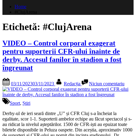
după:
Home
#ClujArena
Etichetă:
#ClujArena
VIDEO – Control corporal exagerat
pentru suporterii CFR-ului înainte de
derby. Accesul fanilor în stadion a fost
îngreunat
Posted
By
la
03/11/2023
03/11/2023
Redacția
Niciun comentariu
on
VID
–
Contr
corpor
Sport
,
Știri
exage
pentr
Derby-ul de ieri seară dintre „U” și CFR Cluj s-a încheiat la
suport
egalitate, scor 1-1. Suporterii ambelor echipe au făcut spectacol și s-
CFR-
au ridicat la nivelul așteptărilor. 1500 de CFR-iști au epuizat toate
ului
biletele disponibile in Peluza oaspete. Din aceștia, aproximativ 1000
înaint
de suporteri ai CFR-ului au pornit din incinta stadionului „Dr.