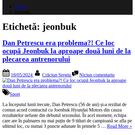
după:
Home
jeonbuk
Etichetă:
jeonbuk
Dan Petrescu era problema?! Ce loc
ocupă Jeonbuk la aproape două luni de la
plecarea antrenorului
Posted
By
la
18/05/2024
Crăciun Sergiu
Niciun comentariu
on
Dan
Petrescu
era
problema?
Sport
Ce
loc
La începutul lunii trecute, Dan Petrescu (56 de ani) și-a reziliat de
ocupă
comun acord contractul cu Joenbuk Hyundai Motors din cauza
Jeonbuk
rezultatelor nefaste din debutul sezonului. În acel moment, echipa
la
care are în palmares nu mai puțin de 9 titluri de campioană se afla pe
aproape
„D
ultimul loc, cu numai 3 puncte adunate în primele 5 …
Read More
»
două
Pet