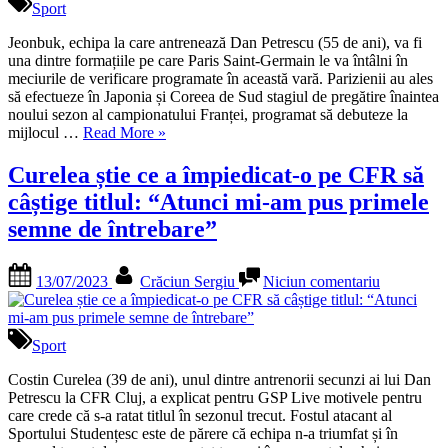
fost
vară
se
Sport
cel
va
mai
duela
Jeonbuk, echipa la care antrenează Dan Petrescu (55 de ani), va fi
scump
cu
una dintre formațiile pe care Paris Saint-Germain le va întâlni în
jucător
PSG
meciurile de verificare programate în această vară. Parizienii au ales
vândut
într-
să efectueze în Japonia și Coreea de Sud stagiul de pregătire înaintea
de
un
noului sezon al campionatului Franței, programat să debuteze la
CFR
„Dan
meci
mijlocul …
Read More
»
în
Petrescu
amical
vară”
se
Curelea știe ce a împiedicat-o pe CFR să
va
câștige titlul: “Atunci mi-am pus primele
duela
cu
semne de întrebare”
PSG
într-
Posted
By
la
un
13/07/2023
Crăciun Sergiu
Niciun comentariu
on
Curelea
meci
știe
amical”
ce
a
Sport
împiedicat
o
Costin Curelea (39 de ani), unul dintre antrenorii secunzi ai lui Dan
pe
Petrescu la CFR Cluj, a explicat pentru GSP Live motivele pentru
CFR
care crede că s-a ratat titlul în sezonul trecut. Fostul atacant al
să
Sportului Studențesc este de părere că echipa n-a triumfat și în