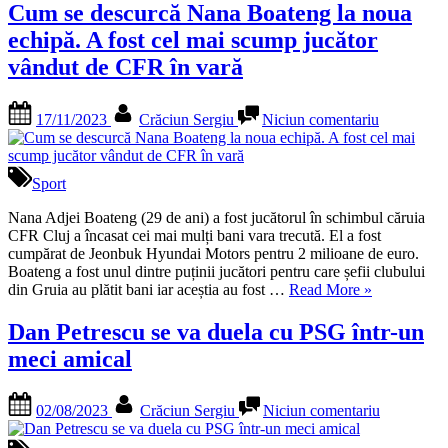
luni
era
Cum se descurcă Nana Boateng la noua
de
pro
echipă. A fost cel mai scump jucător
la
Ce
plecarea
loc
vândut de CFR în vară
antrenorul
ocu
Jeo
Posted
By
la
la
17/11/2023
Crăciun Sergiu
Niciun comentariu
on
Cum
apr
se
do
descurcă
lun
Nana
Sport
de
Boateng
la
la
Nana Adjei Boateng (29 de ani) a fost jucătorul în schimbul căruia
ple
noua
CFR Cluj a încasat cei mai mulți bani vara trecută. El a fost
ant
echipă.
cumpărat de Jeonbuk Hyundai Motors pentru 2 milioane de euro.
A
Boateng a fost unul dintre puținii jucători pentru care șefii clubului
„Cum
fost
din Gruia au plătit bani iar aceștia au fost …
Read More
»
se
cel
descurcă
mai
Dan Petrescu se va duela cu PSG într-un
Nana
scump
meci amical
Boateng
jucător
la
vândut
noua
de
Posted
By
la
02/08/2023
Crăciun Sergiu
Niciun comentariu
echipă.
CFR
on
Dan
A
în
Petrescu