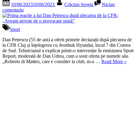
Posted
By
din
10/06/2023
10/06/2023
Crăciun Sergiu
Niciun
on
Coreea
la
comentariu
de
Prima
Sud”
reacție
a
Sport
lui
Dan
Dan Petrescu (55 de ani) a oferit primele declarații după plecarea de
Petrescu
la CFR Cluj și înțelegerea cu Jeonbuk Hyundai, locul 7 din Coreea
după
de Sud. Tehnicianul a explicat printr-o intervenție în emisiunea Sport
plecarea
Report, moderată de Dan Udrea, cum a sosit oferta pe numele său.
de
„Prima
„Roberto di Matteo, care e consilier la club, m-a …
Read More
»
la
reacție
CFR:
a
„Aveam
lui
nevoie
Dan
de
Petres
o
după
provocare
plecar
nouă”
de
la
CFR:
„Avea
nevoie
de