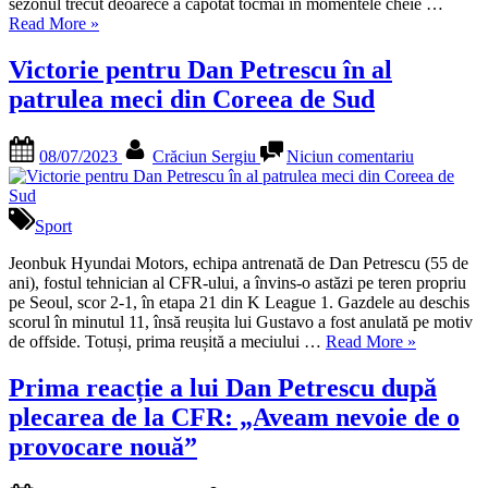
câștige
sezonul trecut deoarece a capotat tocmai în momentele cheie …
„Curelea
titlul:
Read More
»
știe
“Atunci
ce
mi-
Victorie pentru Dan Petrescu în al
a
am
patrulea meci din Coreea de Sud
împiedicat-
pus
o
primele
pe
semne
Posted
By
la
08/07/2023
Crăciun Sergiu
Niciun comentariu
CFR
de
on
Victorie
să
întrebare”
pentru
câștige
Dan
titlul:
Petrescu
Sport
“Atunci
în
mi-
al
Jeonbuk Hyundai Motors, echipa antrenată de Dan Petrescu (55 de
am
patrulea
ani), fostul tehnician al CFR-ului, a învins-o astăzi pe teren propriu
pus
meci
pe Seoul, scor 2-1, în etapa 21 din K League 1. Gazdele au deschis
primele
din
scorul în minutul 11, însă reușita lui Gustavo a fost anulată pe motiv
semne
„Victorie
Coreea
de offside. Totuși, prima reușită a meciului …
Read More
»
de
pentru
de
întrebare””
Dan
Sud
Prima reacție a lui Dan Petrescu după
Petrescu
plecarea de la CFR: „Aveam nevoie de o
în
al
provocare nouă”
patrulea
meci