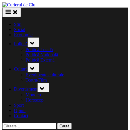
Skip
to
content
Știri
Social
Economie
Toggle
Politică
sub-
menu
Politică Locală
Politică Națională
Politică Externă
Toggle
Cultură
sub-
menu
Evenimente culturale
Teatru/Film
Toggle
Divertisment
sub-
menu
Monden
Horoscop
Sport
Opinii
Contact
Caută