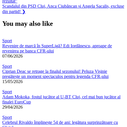
rezultat”
articole
Next
Scandalul din PSD Cluj. Anca Ciubăncan și Angela Sacaliș, excluse
Post:
din partid!
❯
You may also like
Sport
Revenire de marcă în SuperLigă? Edi Iordănescu, aproape de
revenirea pe banca CFR-ului
07/06/2026
Sport
Ciprian Deac se retrage la finalul sezonului! Peluza Vișinie
pregătește un moment spectaculos pentru legenda CFR-ului
15/05/2026
Sport
Adam Mokoka, fostul jucător al U-BT Cluj, cel mai bun jucător al
finalei EuroCup
29/04/2026
Sport
Celebrul Rivaldo împlinește 54 de ani: legătura surprinzătoare cu