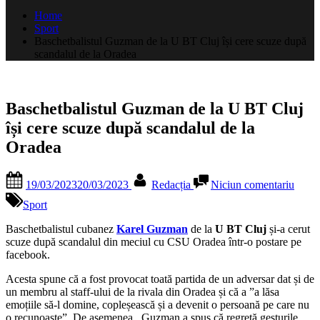
după:
Home
Sport
Baschetbalistul Guzman de la U BT Cluj își cere scuze după
scandalul de la Oradea
Baschetbalistul Guzman de la U BT Cluj
își cere scuze după scandalul de la
Oradea
Posted
By
la
19/03/2023
20/03/2023
Redacția
Niciun comentariu
on
Basch
Guzm
Sport
de
la
Baschetbalistul cubanez
Karel Guzman
de la
U BT Cluj
și-a cerut
U
scuze după scandalul din meciul cu CSU Oradea într-o postare pe
BT
facebook.
Cluj
Acesta spune că a fost provocat toată partida de un adversar dat și de
își
un membru al staff-ului de la rivala din Oradea și că a ”a lăsa
cere
emoțiile să-l domine, copleșească și a devenit o persoană pe care nu
scuze
o recunoaște”. De asemenea, Guzman a spus că regretă gesturile
după