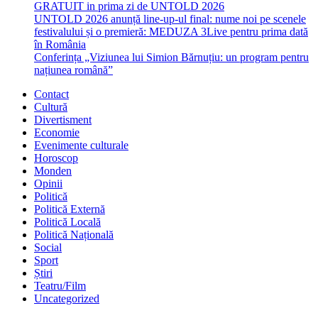
GRATUIT in prima zi de UNTOLD 2026
UNTOLD 2026 anunță line-up-ul final: nume noi pe scenele
festivalului și o premieră: MEDUZA 3Live pentru prima dată
în România
Conferința „Viziunea lui Simion Bărnuțiu: un program pentru
națiunea română”
Contact
Cultură
Divertisment
Economie
Evenimente culturale
Horoscop
Monden
Opinii
Politică
Politică Externă
Politică Locală
Politică Națională
Social
Sport
Știri
Teatru/Film
Uncategorized