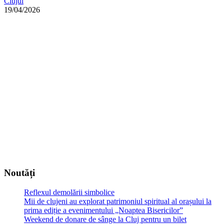
Clujul
19/04/2026
Noutăți
Reflexul demolării simbolice
Mii de clujeni au explorat patrimoniul spiritual al orașului la
prima ediție a evenimentului „Noaptea Bisericilor”
Weekend de donare de sânge la Cluj pentru un bilet