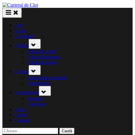
Skip
to
content
Știri
Social
Economie
Toggle
Politică
sub-
menu
Politică Locală
Politică Națională
Politică Externă
Toggle
Cultură
sub-
menu
Evenimente culturale
Teatru/Film
Toggle
Divertisment
sub-
menu
Monden
Horoscop
Sport
Opinii
Contact
Caută