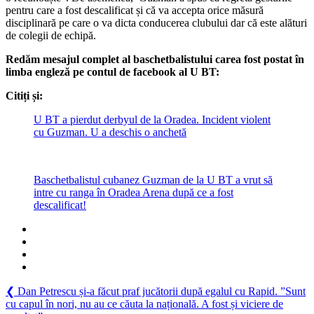
pentru care a fost descalificat și că va accepta orice măsură
scand
disciplinară pe care o va dicta conducerea clubului dar că este alături
de
de colegii de echipă.
la
Orad
Redăm mesajul complet al baschetbalistului carea fost postat în
limba engleză pe contul de facebook al U BT:
Citiți și:
U BT a pierdut derbyul de la Oradea. Incident violent
cu Guzman. U a deschis o anchetă
Baschetbalistul cubanez Guzman de la U BT a vrut să
intre cu ranga în Oradea Arena după ce a fost
descalificat!
Navigare
Previous
❮
Dan Petrescu și-a făcut praf jucătorii după egalul cu Rapid. ”Sunt
Post:
cu capul în nori, nu au ce căuta la națională. A fost și viciere de
în