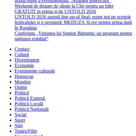
prima ediție a evenimentului „Noaptea Bisericilor”
Weekend de donare de sânge la Cluj pentru un bilet
GRATUIT in prima zi de UNTOLD 2026
UNTOLD 2026 anunță line-up-ul final: nume noi pe scenele
festivalului și o premieră: MEDUZA 3Live pentru prima dată
în România
Conferința „Viziunea lui Simion Bărnuțiu: un program pentru
națiunea română”
Contact
Cultură
Divertisment
Economie
Evenimente culturale
Horoscop
Monden
Opinii
Politică
Politică Externă
Politică Locală
Politică Națională
Social
Sport
Știri
Teatru/Film