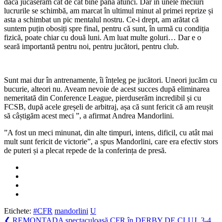
dacă jucaserăm cât de cât bine până atunci. Dar în unele meciuri
lucrurile se schimbă, am marcat în ultimul minut al primei reprize și
asta a schimbat un pic mentalul nostru. Ce-i drept, am arătat că
suntem puțin obosiți spre final, pentru că sunt, în urmă cu condiția
fizică, poate chiar cu două luni. Am luat multe goluri… Dar e o
seară importantă pentru noi, pentru jucători, pentru club.
Sunt mai dur în antrenamente, îi înțeleg pe jucători. Uneori jucăm cu
bucurie, alteori nu. Aveam nevoie de acest succes după eliminarea
nemeritată din Conference League, pierduserăm incredibil și cu
FCSB, după acele greșeli de arbitraj, așa că sunt fericit că am reușit
să câștigăm acest meci ”, a afirmat Andrea Mandorlini.
”A fost un meci minunat, din alte timpuri, intens, dificil, cu atât mai
mult sunt fericit de victorie”, a spus Mandorlini, care era efectiv stors
de puteri și a plecat repede de la conferința de presă.
Etichete:
#CFR
mandorlini
U
Navigare
Previous
❮
REMONTADA spectaculoasă CFR în DERBY DE CLUJ. 3-4