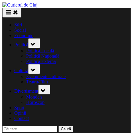
Skip
to
content
Știri
Social
Economie
Toggle
Politică
sub-
menu
Politică Locală
Politică Națională
Politică Externă
Toggle
Cultură
sub-
menu
Evenimente culturale
Teatru/Film
Toggle
Divertisment
sub-
menu
Monden
Horoscop
Sport
Opinii
Contact
Caută