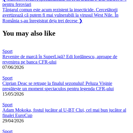
Post:
pentru feroviari
în
Next
Ţânţarul comun este acum rezistent la insecticide. Cercetătorii
articole
Post:
avertizează că putem fi mai vulnerabili la virusul West Nile. În
România s-au înregistrat deja trei decese
❯
You may also like
Sport
Revenire de marcă în SuperLigă? Edi Iordănescu, aproape de
revenirea pe banca CFR-ului
07/06/2026
Sport
Ciprian Deac se retrage la finalul sezonului! Peluza Vișinie
pregătește un moment spectaculos pentru legenda CFR-ului
15/05/2026
Sport
Adam Mokoka, fostul jucător al U-BT Cluj, cel mai bun jucător al
finalei EuroCup
29/04/2026
Sport