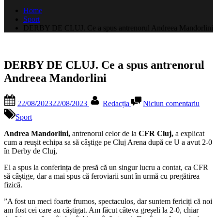
după:
Home
Sport
DERBY DE CLUJ. Ce a spus antrenorul Andreea Mandorlini
DERBY DE CLUJ. Ce a spus antrenorul
Andreea Mandorlini
Posted
By
la
22/08/2023
22/08/2023
Redacția
Niciun comentariu
on
DER
DE
Sport
CLUJ
Ce
Andrea Mandorlini,
antrenorul celor de la
CFR Cluj,
a explicat
a
cum a reușit echipa sa să câștige pe Cluj Arena după ce U a avut 2-0
spus
în Derby de Cluj,
antre
El a spus la conferința de presă că un singur lucru a contat, ca CFR
Andr
să câștige, dar a mai spus că feroviarii sunt în urmă cu pregătirea
Mando
fizică.
”A fost un meci foarte frumos, spectaculos, dar suntem fericiți că noi
am fost cei care au câștigat. Am făcut câteva greșeli la 2-0, chiar