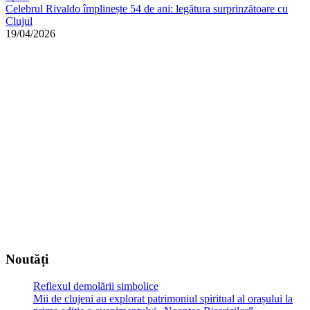
Celebrul Rivaldo împlinește 54 de ani: legătura surprinzătoare cu
Clujul
19/04/2026
Noutăți
Reflexul demolării simbolice
Mii de clujeni au explorat patrimoniul spiritual al orașului la