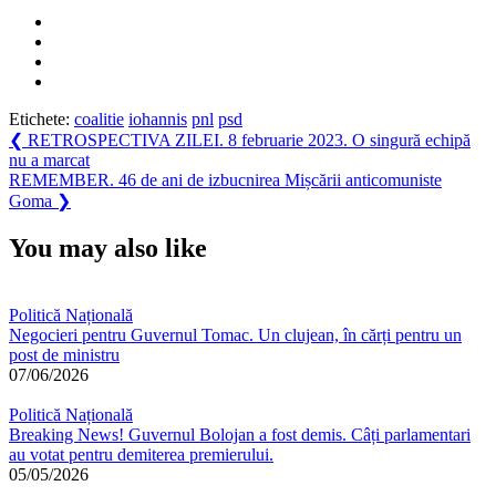
mi
se
va
părea
cea
mai
Etichete:
coalitie
iohannis
pnl
psd
bună
Navigare
Previous
❮
RETROSPECTIVA ZILEI. 8 februarie 2023. O singură echipă
pentru
Post:
nu a marcat
în
România
Next
REMEMBER. 46 de ani de izbucnirea Mișcării anticomuniste
articole
Post:
Goma
❯
You may also like
Politică Națională
Negocieri pentru Guvernul Tomac. Un clujean, în cărți pentru un
post de ministru
07/06/2026
Politică Națională
Breaking News! Guvernul Bolojan a fost demis. Câți parlamentari
au votat pentru demiterea premierului.
05/05/2026