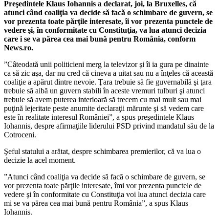
din
Preşedintele Klaus Iohannis a declarat, joi, la Bruxelles, că
Coaliție:
atunci când coaliţia va decide să facă o schimbare de guvern, se
Când
vor prezenta toate părţile interesate, îi vor prezenta punctele de
va
vedere şi, în conformitate cu Constituţia, va lua atunci decizia
decide
care i se va părea cea mai bună pentru România, conform
să
News.ro.
facă
”Câteodată unii politicieni merg la televizor şi îi ia gura pe dinainte
o
ca să zic aşa, dar nu cred că cineva a uitat sau nu a înţeles că această
schimbare
coaliţie a apărut dintre nevoie. Ţara trebuie să fie guvernabilă şi ţara
de
trebuie să aibă un guvern stabili în aceste vremuri tulburi şi atunci
Guvern,
trebuie să avem puterea interioară să trecem cu mai mult sau mai
se
puţină lejeritate peste anumite declaraţii mărunte şi să vedem care
vor
este în realitate interesul României”, a spus preşedintele Klaus
prezenta
Iohannis, despre afirmaţiile liderului PSD privind mandatul său de la
toate
Cotroceni.
părţile
şi,
Şeful statului a arătat, despre schimbarea premierilor, că va lua o
în
decizie la acel moment.
conformitate
cu
”Atunci când coaliţia va decide să facă o schimbare de guvern, se
Constituţia,
vor prezenta toate părţile interesate, îmi vor prezenta punctele de
voi
vedere şi în conformitate cu Constituţia voi lua atunci decizia care
lua
mi se va părea cea mai bună pentru România”, a spus Klaus
decizia
Iohannis.
care