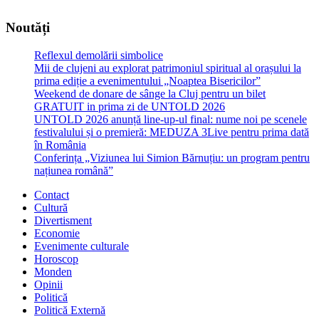
Noutăți
Reflexul demolării simbolice
Mii de clujeni au explorat patrimoniul spiritual al orașului la
prima ediție a evenimentului „Noaptea Bisericilor”
Weekend de donare de sânge la Cluj pentru un bilet
GRATUIT in prima zi de UNTOLD 2026
UNTOLD 2026 anunță line-up-ul final: nume noi pe scenele
festivalului și o premieră: MEDUZA 3Live pentru prima dată
în România
Conferința „Viziunea lui Simion Bărnuțiu: un program pentru
națiunea română”
Contact
Cultură
Divertisment
Economie
Evenimente culturale
Horoscop
Monden
Opinii
Politică
Politică Externă