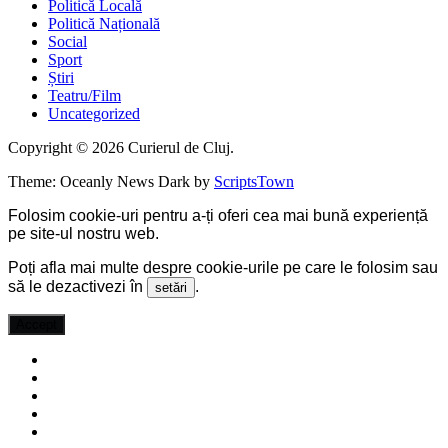
Politică Locală
Politică Națională
Social
Sport
Știri
Teatru/Film
Uncategorized
Copyright © 2026 Curierul de Cluj.
Theme: Oceanly News Dark by
ScriptsTown
Folosim cookie-uri pentru a-ți oferi cea mai bună experiență
pe site-ul nostru web.
Poți afla mai multe despre cookie-urile pe care le folosim sau
să le dezactivezi în
.
setări
Accept