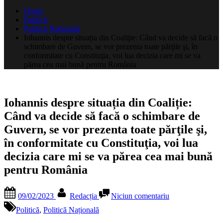
după:
Home
Politică
Politică Națională
Iohannis despre situația din Coaliție: Când va decide să facă o
schimbare de Guvern, se vor prezenta toate părţile şi, în
conformitate cu Constituţia, voi lua decizia care mi se va
părea cea mai bună pentru România
Iohannis despre situația din Coaliție:
Când va decide să facă o schimbare de
Guvern, se vor prezenta toate părţile şi,
în conformitate cu Constituţia, voi lua
decizia care mi se va părea cea mai bună
pentru România
Posted
By
la
09/02/2023
Redacția
Niciun comentariu
on
Iohannis
despre
Politică
,
Politică Națională
situația