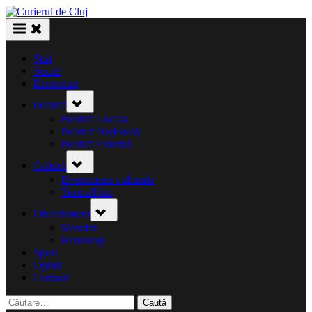
Skip
to
content
Știri
Social
Economie
Toggle
Politică
sub-
menu
Politică Locală
Politică Națională
Politică Externă
Toggle
Cultură
sub-
menu
Evenimente culturale
Teatru/Film
Toggle
Divertisment
sub-
menu
Monden
Horoscop
Sport
Opinii
Contact
Caută