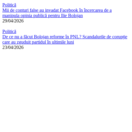
Politică
Mii de conturi false au invadat Facebook în încercarea de a
manipula opinia publică pentru Ilie Bolojan
29/04/2026
Politică
De ce nu a făcut Bolojan reforme în PNL? Scandalurile de corupție
care au zguduit partidul în ultimile luni
23/04/2026