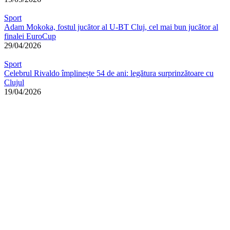
Sport
Adam Mokoka, fostul jucător al U-BT Cluj, cel mai bun jucător al
finalei EuroCup
29/04/2026
Sport
Celebrul Rivaldo împlinește 54 de ani: legătura surprinzătoare cu
Clujul
19/04/2026