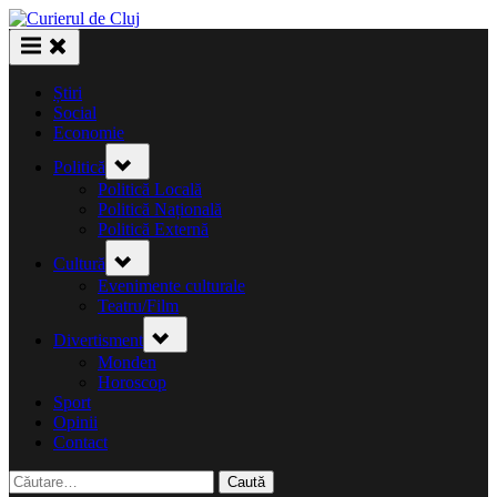
Skip
to
content
Știri
Social
Economie
Toggle
Politică
sub-
menu
Politică Locală
Politică Națională
Politică Externă
Toggle
Cultură
sub-
menu
Evenimente culturale
Teatru/Film
Toggle
Divertisment
sub-
menu
Monden
Horoscop
Sport
Opinii
Contact
Caută