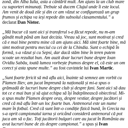
zonă, din Alba Iulia, asta a cântărit mult. Am ajuns la un club mare
cu suporteri minunați. Trebuie să ducem Clujul unde îi este locul.
Am venit de două zile și din ce am văzut se configurează un grup
frumos și echipa va ieși repede din subsolul clasamentului.”
a
declarat
Dan Nistor.
„Mă bucur că sunt aici și transferul s-a făcut repede, nu m-am
gândit mult până am luat decizia. Vreau să joc, sunt motivat și cred
că e mai bine pentru mine că am ajuns aici. Mă simt foarte bine, mă
simt motivat pentru meciul cu cei de la Chindia. Sunt o echipă în
formă, s-a văzut și cu Sepsi, dar dacă stăm bine în teren putem
scoate un rezultat bun. Am auzit doar lucruri bune despre Ioan
Ovidiu Sabău, toată lumea vorbește frumos despre el, că este un om
corect și asta spune multe.”
au fost cuvintele lui
Ivan Martic
.
„Sunt foarte fericit să mă aflu aici, înainte să semnez am vorbit cu
Plamen Iliev, am jucat împreună la națională și mi-a spus o
grămadă de lucruri bune despre club și despre fani. Sunt aici să dau
tot ce e mai bun și să ajut echipa să își îndeplinească obiectivul. Mi-
a spus multe Plamen despre oraș, despre vestiar, despre jucători și
cred că mă aflu într-un loc foarte bun. Antrenorul este un nume
mare în fotbal. Cred că sunt într-o condiție fizică bună, în Grecia nu
s-a oprit campionatul iarna și oricând consideră antrenorul că pot
juca am să o fac. Toți jucătorii bulgari care au jucat în România au
avut lucruri bune de zis despre campionat.”
a spus și
Ivan