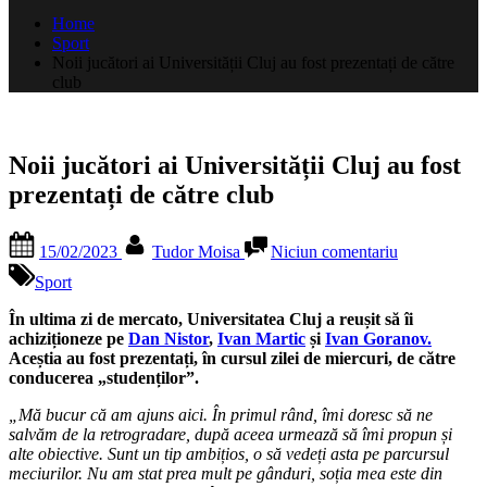
după:
Home
Sport
Noii jucători ai Universității Cluj au fost prezentați de către
club
Noii jucători ai Universității Cluj au fost
prezentați de către club
Posted
By
la
15/02/2023
Tudor Moisa
Niciun comentariu
on
Noii
jucători
Sport
ai
Universității
În ultima zi de mercato, Universitatea Cluj a reușit să îi
Cluj
achiziționeze pe
Dan Nistor
,
Ivan Martic
și
Ivan Goranov.
au
Aceștia au fost prezentați, în cursul zilei de miercuri, de către
fost
conducerea „studenților”.
prezentați
„Mă bucur că am ajuns aici. În primul rând, îmi doresc să ne
de
salvăm de la retrogradare, după aceea urmează să îmi propun și
către
alte obiective. Sunt un tip ambițios, o să vedeți asta pe parcursul
club
meciurilor. Nu am stat prea mult pe gânduri, soția mea este din