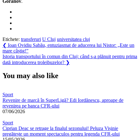
Goranov
.
Etichete:
transferuri
U Cluj
universitatea cluj
Navigare
Previous
❮
Ioan Ovidiu Sabău, entuziasmat de aducerea lui Nistor: „Este un
Post:
mare câștig!”
în
Next
Istoria transportului în comun din Cluj: când s-a plănuit pentru prima
articole
Post:
dată introducerea troleibuzelor?
❯
You may also like
Sport
Revenire de marcă în SuperLigă? Edi Iordănescu, aproape de
revenirea pe banca CFR-ului
07/06/2026
Sport
Ciprian Deac se retrage la finalul sezonului! Peluza Vișinie
pregătește un moment spectaculos pentru legenda CFR-ului
15/05/2026