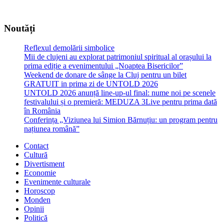
Noutăți
Reflexul demolării simbolice
Mii de clujeni au explorat patrimoniul spiritual al orașului la
prima ediție a evenimentului „Noaptea Bisericilor”
Weekend de donare de sânge la Cluj pentru un bilet
GRATUIT in prima zi de UNTOLD 2026
UNTOLD 2026 anunță line-up-ul final: nume noi pe scenele
festivalului și o premieră: MEDUZA 3Live pentru prima dată
în România
Conferința „Viziunea lui Simion Bărnuțiu: un program pentru
națiunea română”
Contact
Cultură
Divertisment
Economie
Evenimente culturale
Horoscop
Monden
Opinii
Politică