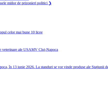
e miilor de prizonieri politici
❯
opul celor mai bune 10 licee
nicile veterinare ale USAMV Cluj-Napoca
a, în 13 iunie 2026. La standuri se vor vinde produse ale Stațiunii de C