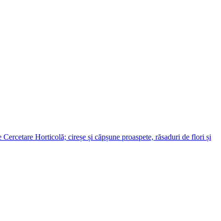
ercetare Horticolă; cireșe și căpșune proaspete, răsaduri de flori și