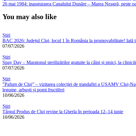
Post:
Next
26 mai 1984: inaugurarea Canalului Dunăre – Marea Neagră, peste oasel
în
Post:
articole
You may also like
Știri
BAC 2026: Județul Cluj, locul 1 în România la promovabilitate! Iată t
07/07/2026
Știri
Spay Day – Maratonul sterilizărilor gratuite la câini și pisici, la cli
07/07/2026
Știri
”Pafum de Cluj” – vizitarea colecției de trandafiri a USAMV Cluj-Napoc
legume, arbuști și pomi fructiferi
10/06/2026
Știri
Târgul Produs de Cluj revine la Gherla în perioada 12–14 iunie
10/06/2026