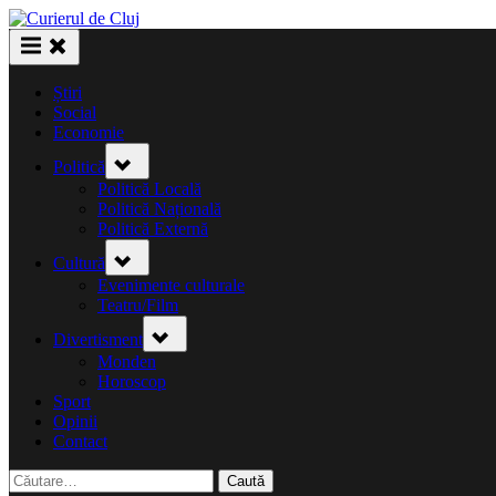
Skip
to
content
Știri
Social
Economie
Toggle
Politică
sub-
menu
Politică Locală
Politică Națională
Politică Externă
Toggle
Cultură
sub-
menu
Evenimente culturale
Teatru/Film
Toggle
Divertisment
sub-
menu
Monden
Horoscop
Sport
Opinii
Contact
Caută