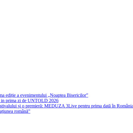
rima ediție a evenimentului „Noaptea Bisericilor”
IT in prima zi de UNTOLD 2026
stivalului și o premieră: MEDUZA 3Live pentru prima dată în Români
națiunea română”