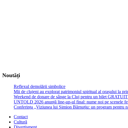
Noutăți
Reflexul demolării simbolice
Mii de clujeni au explorat patrimoniul spiritual al orașului la p
Weekend de donare de sânge la Cluj pentru un bilet GRATU
UNTOLD 2026 anunță line-up-ul final: nume noi pe scenele fe
Conferința „Viziunea lui Simion Bărnuțiu: un program pentru 
Contact
Cultură
Divertisment