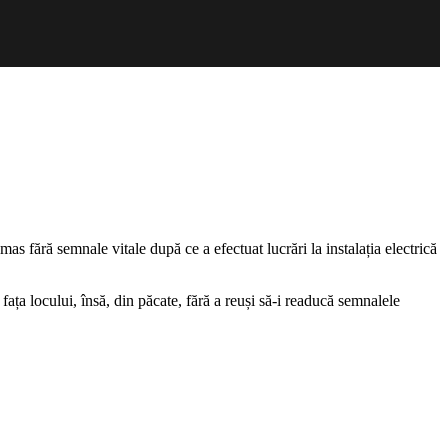
as fără semnale vitale după ce a efectuat lucrări la instalația electrică
ața locului, însă, din păcate, fără a reuși să-i readucă semnalele