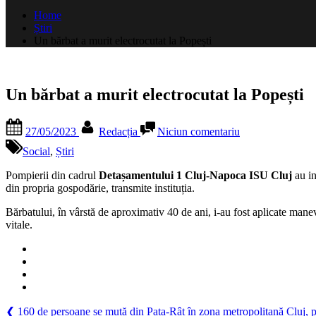
după:
Home
Știri
Un bărbat a murit electrocutat la Popești
Un bărbat a murit electrocutat la Popești
Posted
By
la
27/05/2023
Redacția
Niciun comentariu
on
Un
bărbat
Social
,
Știri
a
murit
Pompierii din cadrul
Detașamentului 1 Cluj-Napoca ISU Cluj
au in
electrocutat
din propria gospodărie, transmite instituția.
la
Bărbatului, în vârstă de aproximativ 40 de ani, i-au fost aplicate manev
Popești
vitale.
Navigare
Previous
❮
160 de persoane se mută din Pata-Rât în zona metropolitană Cluj, p